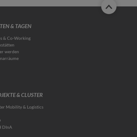
TEN & TAGEN
s & Co-Working
stätten
er werden
narräume
JEKTE & CLUSTER
ter Mobility & Logistics
O
H DInA