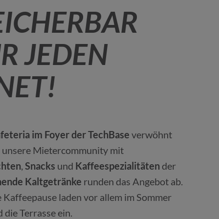
EICHERBAR
R JEDEN
NET!
afeteria im Foyer der TechBase
verwöhnt
h unsere Mietercommunity mit
chten
,
Snacks
und
Kaffeespezialitäten
der
hende Kaltgetränke
runden das Angebot ab.
e Kaffeepause laden vor allem im Sommer
 die Terrasse ein.