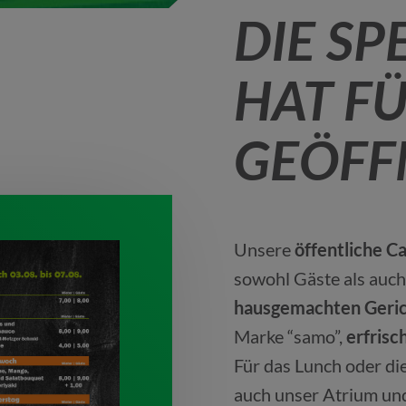
DIE SP
HAT FÜ
GEÖFF
Unsere
öffentliche C
sowohl Gäste als auc
hausgemachten Geri
Marke “samo”,
erfrisc
Für das Lunch oder di
auch unser Atrium und