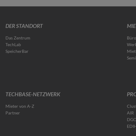
DER STANDORT
MIE
Das Zentrum
Büro
TechLab
Werk
SpeicherBar
Miet
Semi
TECHBASE-NETZWERK
PRO
Mieter von A-Z
Clus
Partner
AIR
DG
EDI