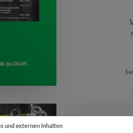
U
. bis 04.09.
Sam
s und externen Inhalten