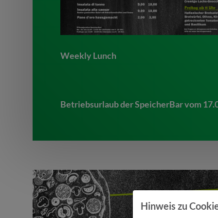
Weekly Lunch
Betriebsurlaub der SpeicherBar vom 17.08
Hinweis zu Cookie