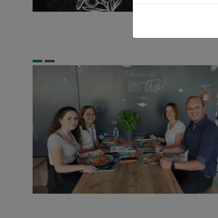
prev
next