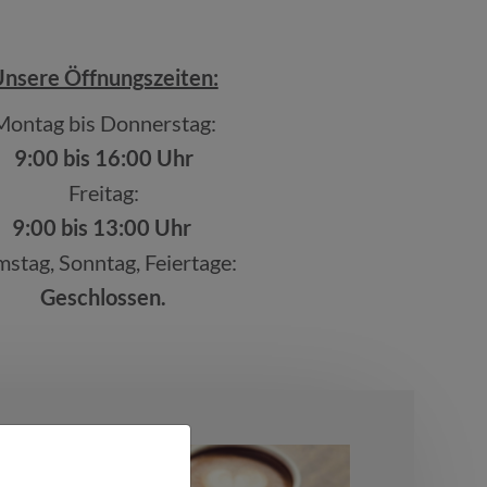
nsere Öffnungszeiten:
Montag bis Donnerstag:
9:00 bis 16:00 Uhr
Freitag:
9:00 bis 13:00 Uhr
stag, Sonntag, Feiertage:
Geschlossen.