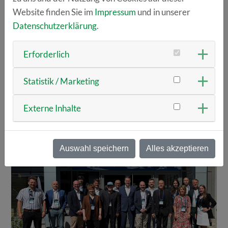
Website finden Sie im
Impressum
und in unserer
ANPASSUNG ALS SCHLÜSSEL ZUR
Datenschutzerklärung
.
WETTBEWERBSFÄHIGKEIT
Erforderlich
22.06.2026
Rückblick 3. Regensburger
Innovationskongress
Statistik / Marketing
WEITERLESEN
Externe Inhalte
Auswahl speichern
Alles akzeptieren