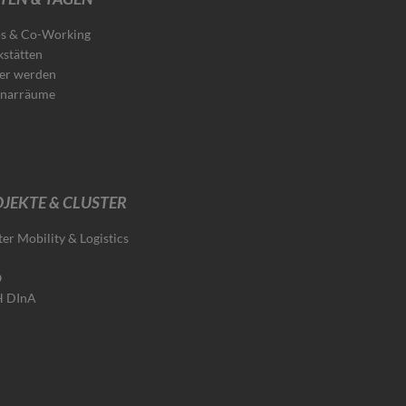
s & Co-Working
stätten
er werden
narräume
JEKTE & CLUSTER
ter Mobility & Logistics
O
H DInA