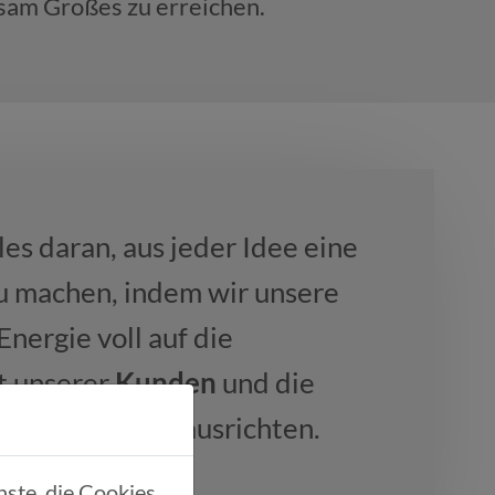
nsam Großes zu erreichen.
les daran, aus jeder Idee eine
u machen, indem wir unsere
nergie voll auf die
t unserer
Kunden
und die
unseres
Teams
ausrichten.
ste, die Cookies