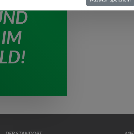
UND
 IM
LD!
DER STANDORT
MIE