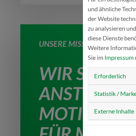
und ähnliche Techn
der Website techn
zu analysieren und
diese Dienste benö
UNSERE MISSION
Weitere Informati
Sie im
Impressum
WIR SIND
Erforderlich
ANSTIFTER
Statistik / Mark
MOTIVATO
Externe Inhalte
FÜR MENSC