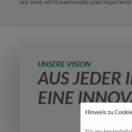
wir eine vertrauensvolle und inspiriere
UNSERE VISION
AUS JEDER 
EINE INNO
Hinweis zu Cookie
Für ein bestmögli