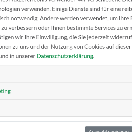
ologien verwenden. Einige Dienste sind für eine rei
isch notwendig. Andere werden verwendet, um Ihre
 zu verbessern oder Ihnen bestimmte Services zu er
tigen wir Ihre Einwilligung, die Sie jederzeit widerr
Wir förder
onen zu uns und der Nutzung von Cookies auf dieser
Existenzg
und in unserer
Datenschutzerklärung
.
Wir schaff
Unterneh
 UND
eting
Wir erhöhe
R
Technologi
Regensbur
HEN
Auswahl speichern