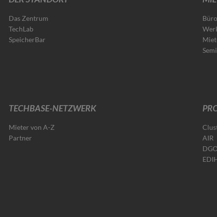
Das Zentrum
Büro
TechLab
Werk
SpeicherBar
Miet
Semi
TECHBASE-NETZWERK
PRO
Mieter von A-Z
Clus
Partner
AIR
DG
EDI