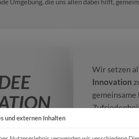
nde Umgebung, die uns allen dabei hilft, gemei
Wir setzen al
IDEE
Innovation
z
gemeinsame E
VATION
Zufriedenhei
s und externen Inhalten
Entwicklung 
ches Nutzererlebnis verwenden wir verschiedene Dien