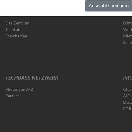
Auswahl speichern
DER STANDORT
MIE
Das Zentrum
Büro
TechLab
Werk
SpeicherBar
Miet
Semi
TECHBASE-NETZWERK
PRO
Mieter von A-Z
Clus
Partner
AIR
DG
EDI