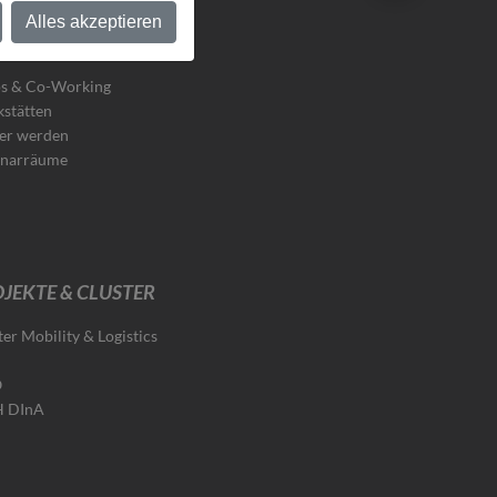
Alles akzeptieren
TEN & TAGEN
s & Co-Working
stätten
er werden
narräume
JEKTE & CLUSTER
ter Mobility & Logistics
O
H DInA