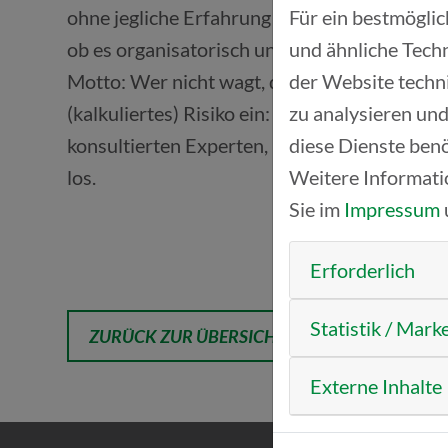
Für ein bestmögli
ohne jegliche Erfahrung in der Gastronomie 
und ähnliche Techn
ob es organisatorisch und finanziell machbar
der Website techn
Motto: Wer nicht wagt, der nicht gewinnt. Al
zu analysieren und
(kalkuliertes) Risiko ein: Wir erstellten ein K
diese Dienste benö
konsultierten Experten, banden uns die Sch
Weitere Informati
los.
Sie im
Impressum
Erforderlich
Statistik / Mark
ZURÜCK ZUR ÜBERSICHT
Externe Inhalte