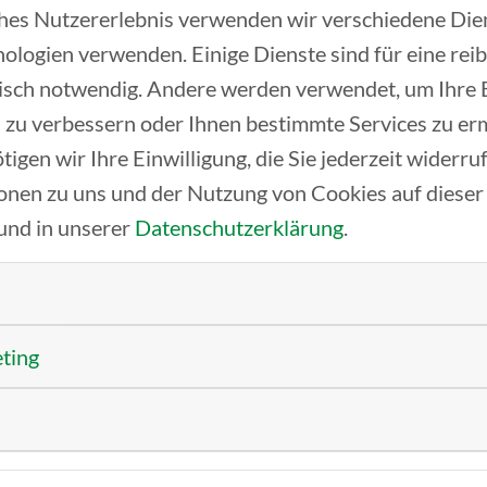
ches Nutzererlebnis verwenden wir verschiedene Dien
und ohne zu wissen,
ologien verwenden. Einige Dienste sind für eine rei
 ist. Nach dem
isch notwendig. Andere werden verwendet, um Ihre
so gingen wir ein
 zu verbessern oder Ihnen bestimmte Services zu er
onzept,
tigen wir Ihre Einwilligung, die Sie jederzeit widerr
ürzen um und legten
onen zu uns und der Nutzung von Cookies auf dieser
und in unserer
Datenschutzerklärung
.
eting