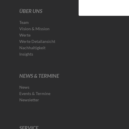
ÜBER UNS
Team
Vision & Mission
Werte
Werte Detailansicht
Nachhaltigkeit
Insights
NEWS & TERMINE
News
Events & Termine
Newsletter
SERVICE