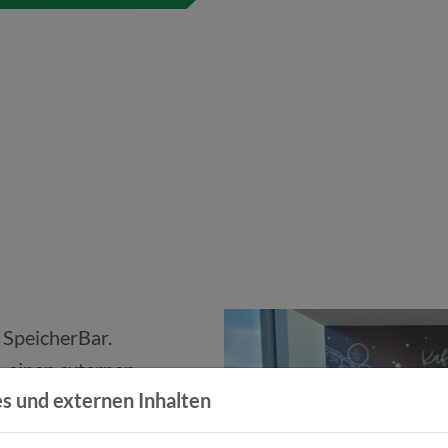
e SpeicherBar.
 einen externen
s und externen Inhalten
att zu warten,
bst zu übernehmen -