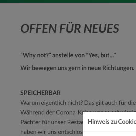
OFFEN FÜR NEUES
“Why not?” anstelle von ”Yes, but...”
Wir bewegen uns gern in neue Richtungen.
SPEICHERBAR
Warum eigentlich nicht? Das gilt auch für di
Während der Corona-Krise war es schwierig,
Hinweis zu Cookie
Pächter für unser Restaurant zu finden. Anst
haben wir uns entschlossen, den Betrieb sel