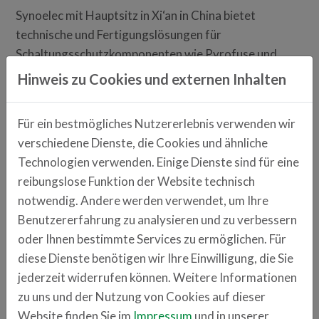
Synoelec mit Hauptsitz in Xi‘an in China bietet
technische und Fertigungslösungen für
Schaltungsschutzkomponenten wie Pyrofuse und
Schmelzsicherung.
Hinweis zu Cookies und externen Inhalten
Anwendungsbereiche
: Automotive, erneuerbare
Energie, Telekommunikation, Schienenverkehr,
Für ein bestmögliches Nutzererlebnis verwenden wir
Blitzschutz
verschiedene Dienste, die Cookies und ähnliche
Technologien verwenden. Einige Dienste sind für eine
Ansprechpartner
reibungslose Funktion der Website technisch
Willi Wang
notwendig. Andere werden verwendet, um Ihre
willi.wang
sinofuse.com
Benutzererfahrung zu analysieren und zu verbessern
oder Ihnen bestimmte Services zu ermöglichen. Für
diese Dienste benötigen wir Ihre Einwilligung, die Sie
jederzeit widerrufen können. Weitere Informationen
ZURÜCK ZUR ÜBERSICHT
zu uns und der Nutzung von Cookies auf dieser
Website finden Sie im
Impressum
und in unserer