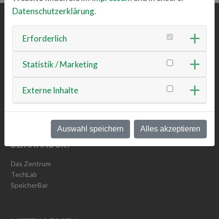
Datenschutzerklärung
.
ÜBER UNS
Erforderlich
Team
Statistik / Marketing
Vision & Mission
Werte
Werte Detailansicht
Externe Inhalte
Nachhaltigkeit
Insights
Auswahl speichern
Alles akzeptieren
DER STANDORT
Das Zentrum
TechLab
SpeicherBar