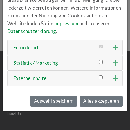
m.streller
jederzeit widerrufen können. Weitere Informationen
sensorik-bayern.de
zu uns und der Nutzung von Cookies auf dieser
Website finden Sie im
Impressum
und in unserer
Datenschutzerklärung
.
ZURÜCK ZUR ÜBERSICHT
Erforderlich
Statistik / Marketing
ÜBER UNS
Externe Inhalte
Team
Vision & Mission
Werte
Werte Detailansicht
Auswahl speichern
Alles akzeptieren
Nachhaltigkeit
Insights