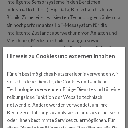
intelligente Sensorsysteme in den Bereichen
Industrial IoT (IIoT), Big Data, Blockchain bis hin zu
Bionik. Zu bereits realisierten Technologien zählen u.a.
ein hochperformantes IIoT-Messsystem für die
intelligente Zustandsüberwachung von Anlagen und
Maschinen, Medizintechnik-Lösungen sowie
innovative Sensorsysteme im Bereich der Robotik.
Hinweis zu Cookies und externen Inhalten
sensorik.bayern
Für ein bestmögliches Nutzererlebnis verwenden wir
Anschrift
verschiedene Dienste, die Cookies und ähnliche
Franz-Mayer-Str. 1
Technologien verwenden. Einige Dienste sind für eine
Regensburg
reibungslose Funktion der Website technisch
notwendig. Andere werden verwendet, um Ihre
Ansprechpartner
Benutzererfahrung zu analysieren und zu verbessern
Matthias Streller
oder Ihnen bestimmte Services zu ermöglichen. Für
0941 630916-20
diese Dienste benötigen wir Ihre Einwilligung, die Sie