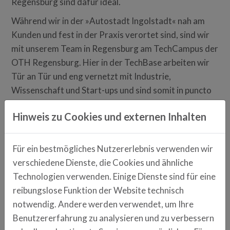
Regensburg sind dafür ideal.
Während wir in der »Autostadt Ingolstadt« nah am
Kunden und fest in der Praxis verortet sind, sind wir
mit unserem Team in Regensburg am TechCampus der
OTH Regensburg. Hier in der TechBase arbeiten wir
Tür an Tür und eng vernetzt mit Industrie,
Wissenschaft und Start-ups und sind somit in puncto
Forschung und Zukunftstechnologien ganz nah am
Hinweis zu Cookies und externen Inhalten
Puls der Zeit.
sdp.de
Für ein bestmögliches Nutzererlebnis verwenden wir
verschiedene Dienste, die Cookies und ähnliche
Technologien verwenden. Einige Dienste sind für eine
Anschrift
reibungslose Funktion der Website technisch
Franz-Mayer-Straße 1
notwendig. Andere werden verwendet, um Ihre
93053 Regensburg
Benutzererfahrung zu analysieren und zu verbessern