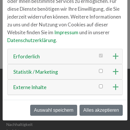
oder Ihnen bestimmte Services zu ermöglichen. Für
Ansprechpartner
diese Dienste benötigen wir Ihre Einwilligung, die Sie
Andreas Schüßler
jederzeit widerrufen können. Weitere Informationen
+49 01511 9541431
zu uns und der Nutzung von Cookies auf dieser
a.schuessler
sdp.de
Website finden Sie im
Impressum
und in unserer
Datenschutzerklärung
.
ZURÜCK ZUR ÜBERSICHT
Erforderlich
Statistik / Marketing
Externe Inhalte
ÜBER UNS
Team
Vision & Mission
Auswahl speichern
Alles akzeptieren
Werte
Werte Detailansicht
Nachhaltigkeit