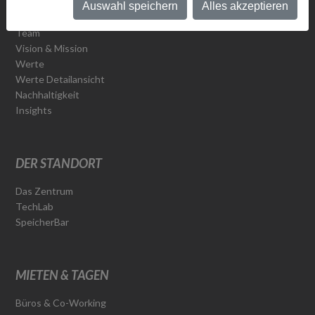
ÜBER UNS
Auswahl speichern
Alles akzeptieren
Team
Vision & Mission
Werte
Werte Detailansicht
Nachhaltigkeit
Insights
DER STANDORT
Das Zentrum
TechLab
SpeicherBar
MIETEN & TAGEN
Büros & Co-Working