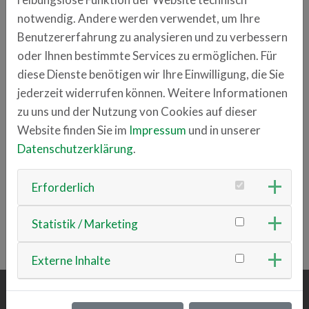
notwendig. Andere werden verwendet, um Ihre
Anschrift
Benutzererfahrung zu analysieren und zu verbessern
Franz-Mayer-Straße 1
oder Ihnen bestimmte Services zu ermöglichen. Für
93053 Regensburg
diese Dienste benötigen wir Ihre Einwilligung, die Sie
jederzeit widerrufen können. Weitere Informationen
Ansprechpartner
zu uns und der Nutzung von Cookies auf dieser
Gentrit Ajazi
Website finden Sie im
Impressum
und in unserer
+49 173 3183220
Datenschutzerklärung
.
kontakt
maplee.de
Erforderlich
Statistik / Marketing
ZURÜCK ZUR ÜBERSICHT
Externe Inhalte