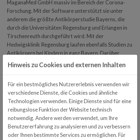
MaganaMed GmbH massiv im Bereich der Corona-
Forschung. Mit der Software unterstützt sie unter
anderem die größte Antikörperstudie Bayerns, die
durch die Universitäten Regensburg und Erlangen in
Tirschenreuth durchgeführt wird. Mit der
Hedwigsklinik Regensburg laufen ebenfalls Studien zu
Antikörpern bei Kindern in ganz Bayern. Darüber
hinaus forscht MaganaMed mit Ärzten und
Hinweis zu Cookies und externen Inhalten
Wissenschaftlern aus Universitätskliniken in den
Niederlanden, in Slowenien, Schweden und
Für ein bestmögliches Nutzererlebnis verwenden wir
Deutschland unter dem Dach des EU-geförderten
verschiedene Dienste, die Cookies und ähnliche
Projekts PERMEABLE. Mithilfe von Big Data und
Technologien verwenden. Einige Dienste sind für eine
Machine Learning sollen dabei neue Methoden der
reibungslose Funktion der Website technisch
personalisierten Medizin für die Behandlung von
notwendig. Andere werden verwendet, um Ihre
schwerem Asthma bei Kindern gefunden werden.
Benutzererfahrung zu analysieren und zu verbessern
oder Ihnen bestimmte Services zu ermöglichen. Für
Die Kunden von MaganaMed haben mit dem Magana