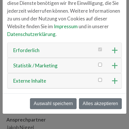
diese Dienste benötigen wir Ihre Einwilligung, die Sie
Trial Manager bereits mehr als 15 Millionen
jederzeit widerrufen können. Weitere Informationen
Datenpunkte im Rahmen von mehr als 35 teils
zu uns und der Nutzung von Cookies auf dieser
internationalen Studien gesammelt.
Website finden Sie im
Impressum
und in unserer
Kunden sind Universitäten, Krankenhäuser und
Datenschutzerklärung
.
Unternehmen aus den Bereichen MedTech,
Diagnostik, Pharma, Biotech und Medizinprodukte.
Erforderlich
DGO-Engagement:
BRONZE-Partner
Statistik / Marketing
maganamed.com
Externe Inhalte
Anschrift
Franz-Mayer-Str. 1
93053 Regensburg
Auswahl speichern
Alles akzeptieren
Ansprechpartner
Jakob Niggel