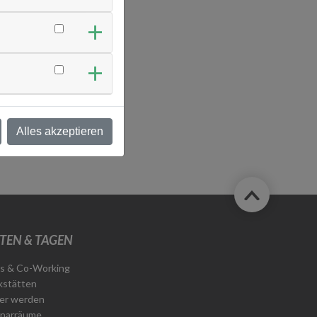
Alles akzeptieren
TEN & TAGEN
s & Co-Working
stätten
er werden
narräume