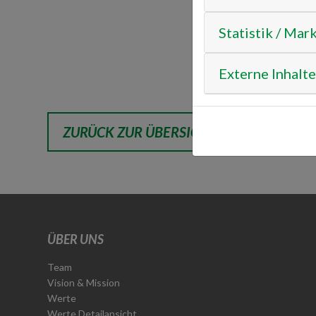
Statistik / Mar
Externe Inhalte
ZURÜCK ZUR ÜBERSICHT
ÜBER UNS
Team
Vision & Mission
Werte
Werte Detailansicht