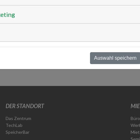
André Koos
keting
+49 941 604889220
info
koosys.de
Auswahl speichern
DER STANDORT
MIE
Das Zentrum
Büro
TechLab
Werk
SpeicherBar
Miet
Semi