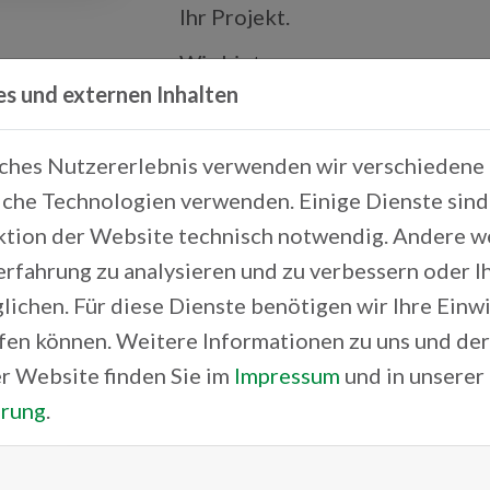
Ihr Projekt.
Wir bieten:
es und externen Inhalten
Ideenverwirklichung
Funktionsentwicklung
iches Nutzererlebnis verwenden wir verschiedene 
Softwareentwicklung
che Technologien verwenden. Einige Dienste sind 
Steuergeräteentwicklung
ktion der Website technisch notwendig. Andere 
erfahrung zu analysieren und zu verbessern oder 
koosys.de
lichen. Für diese Dienste benötigen wir Ihre Einwil
ufen können. Weitere Informationen zu uns und de
Anschrift
r Website finden Sie im
Impressum
und in unserer
Franz-Mayer-Straße 1
ärung
.
93053 Regensburg
Ansprechpartner