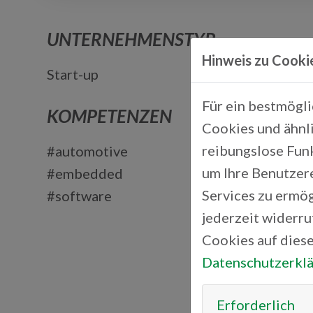
UNTERNEHMENSTYP
Hinweis zu Cooki
Start-up
Für ein bestmögl
KOMPETENZEN
Cookies und ähnli
reibungslose Fun
#automotive
um Ihre Benutzer
#embedded
Services zu ermög
#software
jederzeit widerr
Cookies auf diese
Datenschutzerkl
Erforderlich