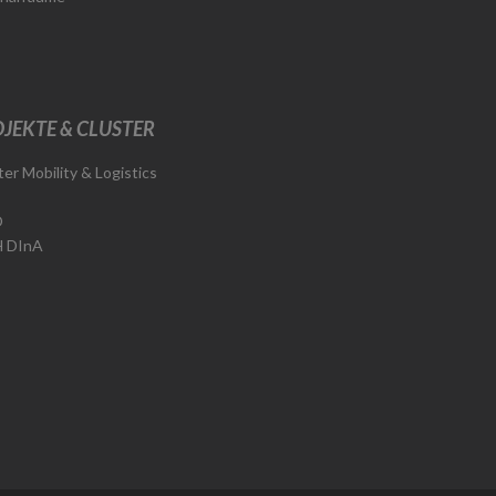
JEKTE & CLUSTER
ter Mobility & Logistics
O
H DInA