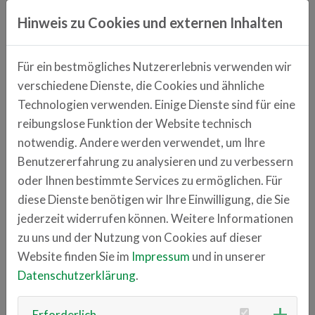
Holding von Keboda Technology Co., Ltd., legt ihren
Hinweis zu Cookies und externen Inhalten
Schwerpunkt auf technische Forschung und
Industrialisierung von Automobilelektronik sowie
Für ein bestmögliches Nutzererlebnis verwenden wir
verwandten Produkten und hat sich erfolgreich in die
verschiedene Dienste, die Cookies und ähnliche
globale Lieferkette für Automobil-Elektronik
Technologien verwenden. Einige Dienste sind für eine
integriert. Das Kernkundenportfolio der Keboda-
reibungslose Funktion der Website technisch
Gruppe umfasst Dutzende weltweit führende
notwendig. Andere werden verwendet, um Ihre
Automobilhersteller, darunter Volkswagen, Daimler,
Benutzererfahrung zu analysieren und zu verbessern
BMW, Ford, Renault, PSA, Jaguar Land Rover, FAW
oder Ihnen bestimmte Services zu ermöglichen. Für
Group, SAIC Volkswagen und weitere neue
diese Dienste benötigen wir Ihre Einwilligung, die Sie
Automobilhersteller für E-Autos.
jederzeit widerrufen können. Weitere Informationen
zu uns und der Nutzung von Cookies auf dieser
keboda.com
Website finden Sie im
Impressum
und in unserer
Datenschutzerklärung
.
Anschrift
Franz-Mayer-Straße 1
Erforderlich