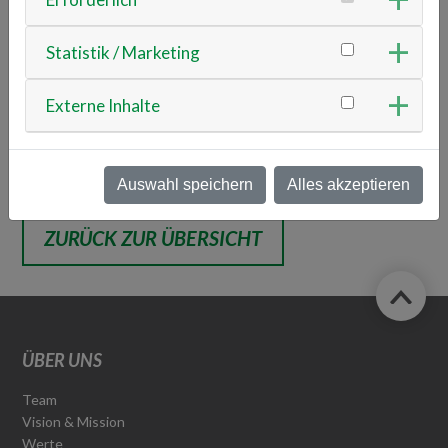
93053 Regensburg
Statistik / Marketing
Ansprechpartner
Herr Cheng Ji
Externe Inhalte
+49 152 59681485
rich.ji
de.keboda.com
Auswahl speichern
Alles akzeptieren
ZURÜCK ZUR ÜBERSICHT
ÜBER UNS
Team
Vision & Mission
Werte