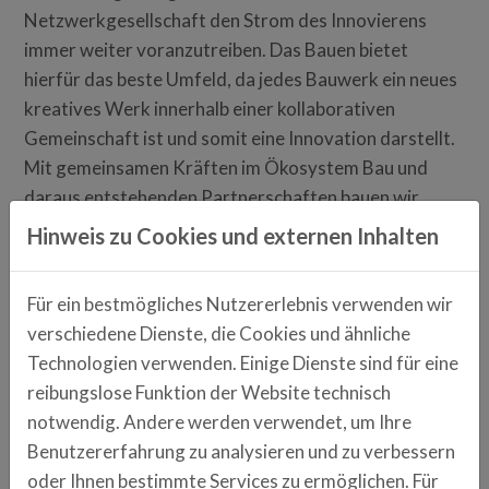
Netzwerkgesellschaft den Strom des Innovierens
immer weiter voranzutreiben. Das Bauen bietet
hierfür das beste Umfeld, da jedes Bauwerk ein neues
kreatives Werk innerhalb einer kollaborativen
Gemeinschaft ist und somit eine Innovation darstellt.
Mit gemeinsamen Kräften im Ökosystem Bau und
daraus entstehenden Partnerschaften bauen wir
neuartige Lebensräume für Menschen.
Hinweis zu Cookies und externen Inhalten
innovations-management-bau.de
Für ein bestmögliches Nutzererlebnis verwenden wir
verschiedene Dienste, die Cookies und ähnliche
Anschrift
Technologien verwenden. Einige Dienste sind für eine
Franz-Mayer-sTraße 1
reibungslose Funktion der Website technisch
93053 Regensburg
notwendig. Andere werden verwendet, um Ihre
Benutzererfahrung zu analysieren und zu verbessern
Ansprechpartner
oder Ihnen bestimmte Services zu ermöglichen. Für