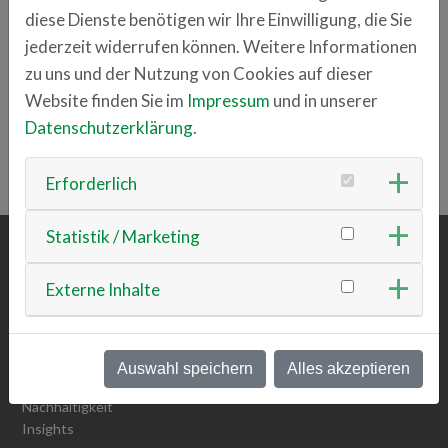
Michael Thon
diese Dienste benötigen wir Ihre Einwilligung, die Sie
+49 941 6006-45
jederzeit widerrufen können. Weitere Informationen
michael.thon
tausendpfund.group
zu uns und der Nutzung von Cookies auf dieser
Website finden Sie im
Impressum
und in unserer
Datenschutzerklärung
.
ZURÜCK ZUR ÜBERSICHT
Erforderlich
Statistik / Marketing
ÜBER UNS
Externe Inhalte
Team
Vision & Mission
Werte
Auswahl speichern
Alles akzeptieren
Werte Detailansicht
Nachhaltigkeit
Insights