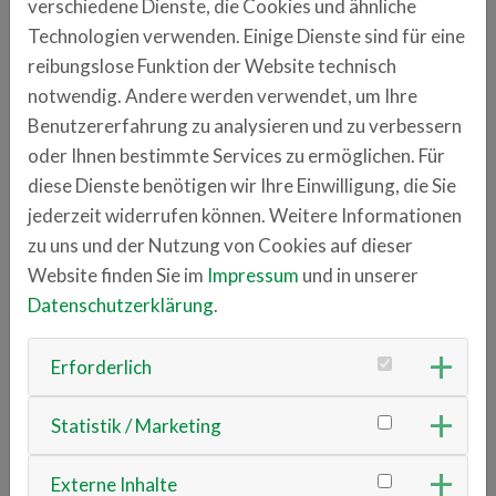
Dieses Netzwerk wollen wir über das
verschiedene Dienste, die Cookies und ähnliche
Gründernetzwerk der TechBase ausbauen, um
Technologien verwenden. Einige Dienste sind für eine
gemeinsam mit innovativen Unternehmen neue Wege
reibungslose Funktion der Website technisch
zu gehen.
notwendig. Andere werden verwendet, um Ihre
Benutzererfahrung zu analysieren und zu verbessern
horsch.com/home
oder Ihnen bestimmte Services zu ermöglichen. Für
diese Dienste benötigen wir Ihre Einwilligung, die Sie
jederzeit widerrufen können. Weitere Informationen
Anschrift
zu uns und der Nutzung von Cookies auf dieser
Franz-Mayer-Straße 1
Website finden Sie im
Impressum
und in unserer
93053 Regensburg
Datenschutzerklärung
.
Ansprechpartner
Erforderlich
Theresa Mantel
theresa.mantel
horsch.com
Statistik / Marketing
Externe Inhalte