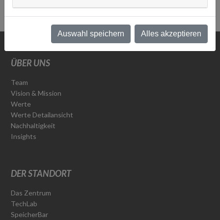
ZURÜCK ZUR ÜBERSICHT
Auswahl speichern
Alles akzeptieren
ÜBER UNS
Team
Vision & Mission
Werte
Werte Detailansicht
Nachhaltigkeit
Insights
DER STANDORT
Das Zentrum
TechLab
SpeicherBar