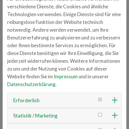
Mitarbeitern, bieten aber auch Studenten aus den
verschiedene Dienste, die Cookies und ähnliche
Fachbereichen Informatik und Elektrotechnik stets
Technologien verwenden. Einige Dienste sind für eine
spannende Bachelor-, Master oder sogar PhD-
reibungslose Funktion der Website technisch
Arbeiten an.
notwendig. Andere werden verwendet, um Ihre
Benutzererfahrung zu analysieren und zu verbessern
dissec.to
oder Ihnen bestimmte Services zu ermöglichen. Für
diese Dienste benötigen wir Ihre Einwilligung, die Sie
Anschrift
jederzeit widerrufen können. Weitere Informationen
Franz-Mayer-Straße 1
zu uns und der Nutzung von Cookies auf dieser
93053 Regensburg
Website finden Sie im
Impressum
und in unserer
Datenschutzerklärung
.
Ansprechpartner
Nils Weiss
Erforderlich
+49 151 23047352
nils
dissec.to
Statistik / Marketing