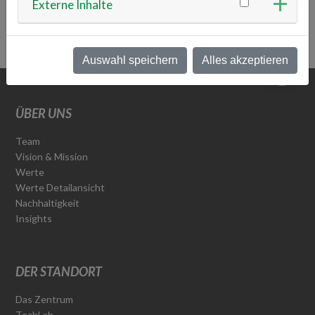
Externe Inhalte
ZURÜCK ZUR ÜBERSICHT
Auswahl speichern
Alles akzeptieren
ÜBER UNS
Team
Vision & Mission
Werte
Werte Detailansicht
Nachhaltigkeit
Insights
DER STANDORT
Das Zentrum
TechLab