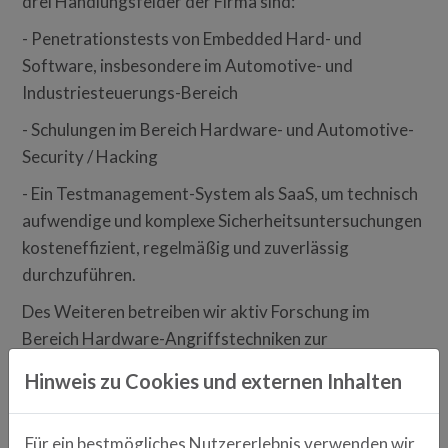
drei Handlungsfelder der Firma sind:
- Penetrationstests von Embedded Hard- und
Software, insbesondere im Automotive- und
Industriesteuerungs-Bereich
- Schulungen im Bereich Hardware- und Automotive-
Security / Hacking
- Ein Testmanagement-System als SaaS, um technisch
aufwendige und komplexe Sicherheitsuntersuchungen
kosteneffizient, regelmäßig und zuverlässig
durchzuführen.
Des Weiteren betreiben wir aktiv Forschung im
Bereich Hardware-Angriffstechniken zur
kontinuierlichen Verbesserung unserer Software und
Hinweis zu Cookies und externen Inhalten
Dienstleistungen.
Wir sind ständig auf der Suche nach neuen
Für ein bestmögliches Nutzererlebnis verwenden wir