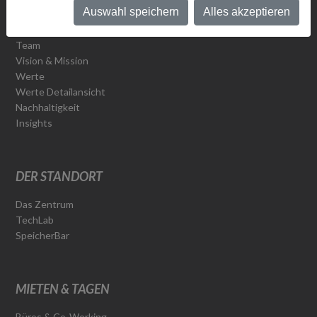
Auswahl speichern
Alles akzeptieren
ÜBER UNS
Team
Vision & Mission
Werte
Werte Detailansicht
Nachhaltigkeit
Insights
DER STANDORT
Das Zentrum
TechLab
SpeicherBar
MIETEN & TAGEN
Büros & Co-Working