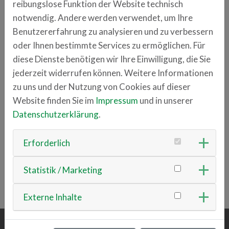
reibungslose Funktion der Website technisch
cynefy.com
notwendig. Andere werden verwendet, um Ihre
Benutzererfahrung zu analysieren und zu verbessern
Anschrift
oder Ihnen bestimmte Services zu ermöglichen. Für
Franz-Mayer-Straße 1
diese Dienste benötigen wir Ihre Einwilligung, die Sie
93053 Regensburg
jederzeit widerrufen können. Weitere Informationen
zu uns und der Nutzung von Cookies auf dieser
Ansprechpartner
Website finden Sie im
Impressum
und in unserer
Stefan Lohner
Datenschutzerklärung
.
+49 941 4629 7540
stefan.lohner
cynefy.de
Erforderlich
Statistik / Marketing
ZURÜCK ZUR ÜBERSICHT
Externe Inhalte