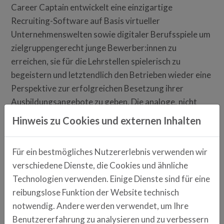
Career Captain entwickelt eine einzigartige
Recruiting-Software auf Basis virtueller
Unternehmenswelten sowie digitaler Berufsspiele um
zielgruppengerecht junge Bewerber:innen zu
erreichen, sie für die Lehrstellen spielerisch zu
begeistern und letztendlich den Betrieben wieder eine
Perspektive zur erfolgreichen Besetzung ihrer
Ausbildungsangebote zu geben. Die analoge, nicht
mehr zeitgemäße Stellenanzeige wird dadurch
Hinweis zu Cookies und externen Inhalten
obsolet.
Für ein bestmögliches Nutzererlebnis verwenden wir
career-captain.de
verschiedene Dienste, die Cookies und ähnliche
Technologien verwenden. Einige Dienste sind für eine
Anschrift
reibungslose Funktion der Website technisch
Franz-Mayer-Straße 1
notwendig. Andere werden verwendet, um Ihre
93053 Regensburg
Benutzererfahrung zu analysieren und zu verbessern