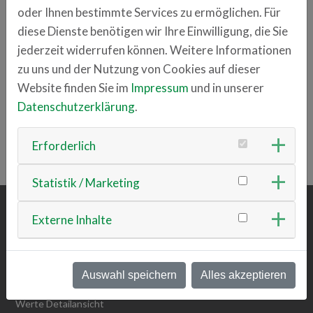
oder Ihnen bestimmte Services zu ermöglichen. Für
Ansprechpartner
diese Dienste benötigen wir Ihre Einwilligung, die Sie
Maximilian Anzinger
jederzeit widerrufen können. Weitere Informationen
+49 157 73452411
zu uns und der Nutzung von Cookies auf dieser
maximilian.anzinger
career-captain.de
Website finden Sie im
Impressum
und in unserer
Datenschutzerklärung
.
ZURÜCK ZUR ÜBERSICHT
Erforderlich
Statistik / Marketing
Externe Inhalte
ÜBER UNS
Team
Vision & Mission
Auswahl speichern
Alles akzeptieren
Werte
Werte Detailansicht