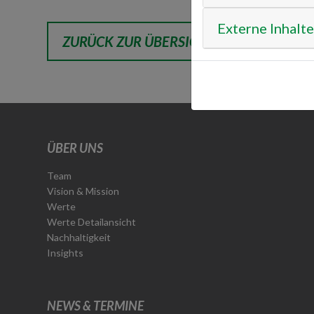
Externe Inhalte
ZURÜCK ZUR ÜBERSICHT
ÜBER UNS
Team
Vision & Mission
Werte
Werte Detailansicht
Nachhaltigkeit
Insights
NEWS & TERMINE