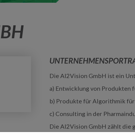
MBH
UNTERNEHMENSPORTRA
Die AI2Vision GmbH ist ein Un
a) Entwicklung von Produkten fü
b) Produkte für Algorithmik fü
c) Consulting in der Pharmaindu
Die AI2Vision GmbH zählt die 