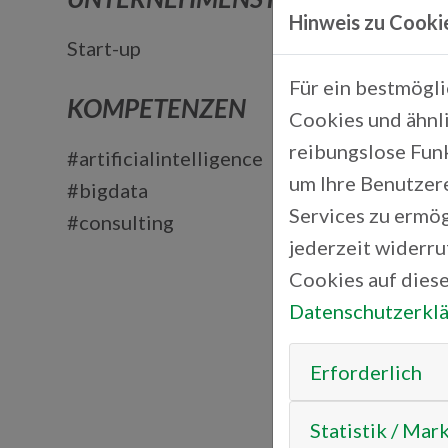
Hinweis zu Cooki
Start-up
Für ein bestmögl
KOMPETENZEN
Cookies und ähnli
reibungslose Fun
#artificialintelligence
um Ihre Benutzer
#bigdata
Services zu ermög
#consulting
jederzeit widerr
Cookies auf diese
Datenschutzerkl
Erforderlich
Statistik / Mar