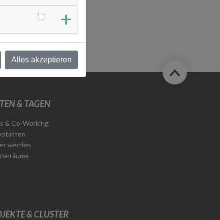
Alles akzeptieren
TEN & TAGEN
s & Co-Working
stätten
er werden
narräume
JEKTE & CLUSTER