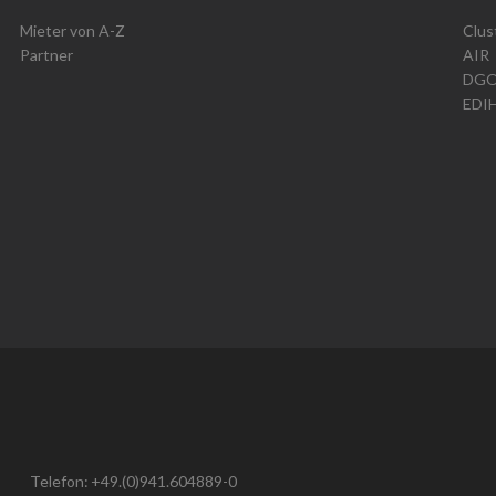
Mieter von A-Z
Clus
Partner
AIR
DG
EDI
Telefon:
+49.(0)941.604889-0