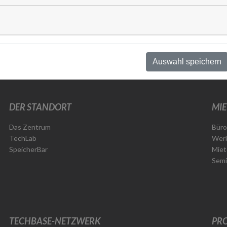
Auswahl speichern
DER STANDORT
MIE
Das Zentrum
Büro
TechLab
Werk
SpeicherBar
Miet
Semi
TECHBASE-NETZWERK
PRO