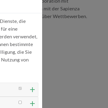
gen in enger Kollaboration mit
ten, im Besonderen mit der Sapienza
rt uns Vorteile gegenüber Wettbewerben.
Dienste, die
für eine
werden verwendet,
Ihnen bestimmte
ligung, die Sie
r Nutzung von