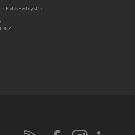
ter Mobility & Logistics
O
H DInA