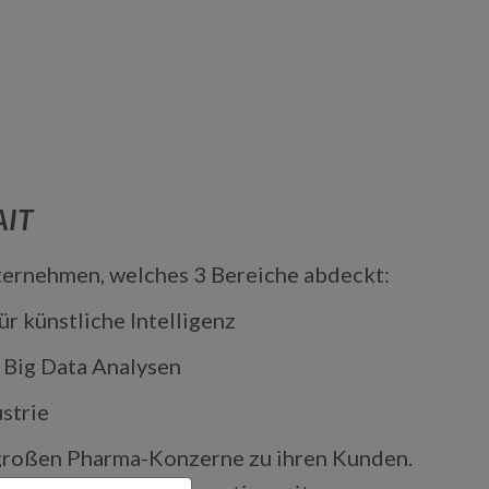
IT
ternehmen, welches 3 Bereiche abdeckt:
r künstliche Intelligenz
r Big Data Analysen
strie
großen Pharma-Konzerne zu ihren Kunden.