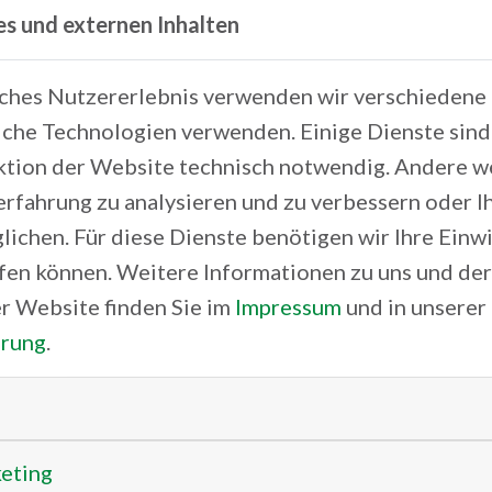
Die Produktentwicklungen erfol
es und externen Inhalten
Europäischen Forschungsinstitu
Universität in Rom. Dies siche
iches Nutzererlebnis verwenden wir verschiedene 
che Technologien verwenden. Einige Dienste sind 
ai2vision.com
ktion der Website technisch notwendig. Andere 
erfahrung zu analysieren und zu verbessern oder 
Anschrift
lichen. Für diese Dienste benötigen wir Ihre Einwil
Franz-Mayer-Straße 1
ufen können. Weitere Informationen zu uns und de
93053 Regensburg
r Website finden Sie im
Impressum
und in unserer
ärung
.
Ansprechpartner
Dr. Georg Hartung
+49 151 43 21 64 31
info
ai2vision.com
keting