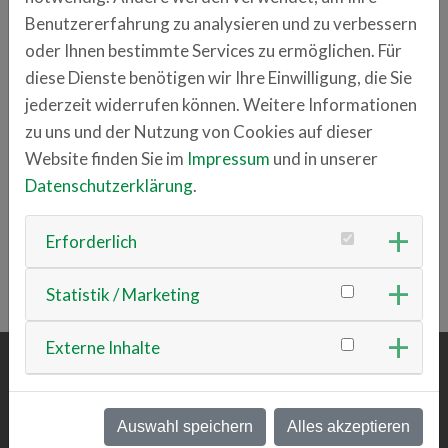
Franz-Mayer-Straße 1
Benutzererfahrung zu analysieren und zu verbessern
93053 Regensburg
oder Ihnen bestimmte Services zu ermöglichen. Für
diese Dienste benötigen wir Ihre Einwilligung, die Sie
Ansprechpartner
jederzeit widerrufen können. Weitere Informationen
Günter Knorr
zu uns und der Nutzung von Cookies auf dieser
+49 (711) 40091 610
Website finden Sie im
Impressum
und in unserer
g.knorr
kunbus.com
Datenschutzerklärung
.
Erforderlich
ZURÜCK ZUR ÜBERSICHT
Statistik / Marketing
Externe Inhalte
ÜBER UNS
Auswahl speichern
Alles akzeptieren
Team