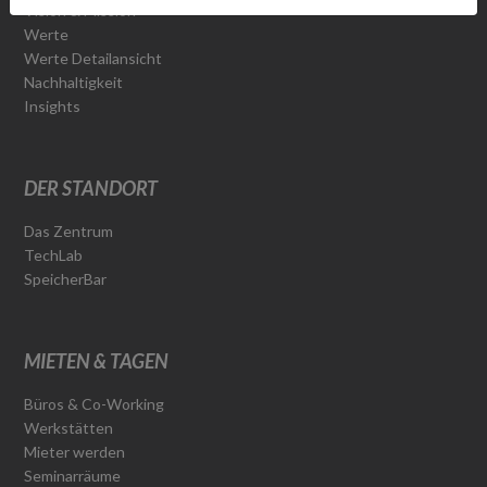
Vision & Mission
Werte
Werte Detailansicht
Nachhaltigkeit
Insights
DER STANDORT
Das Zentrum
TechLab
SpeicherBar
MIETEN & TAGEN
Büros & Co-Working
Werkstätten
Mieter werden
Seminarräume