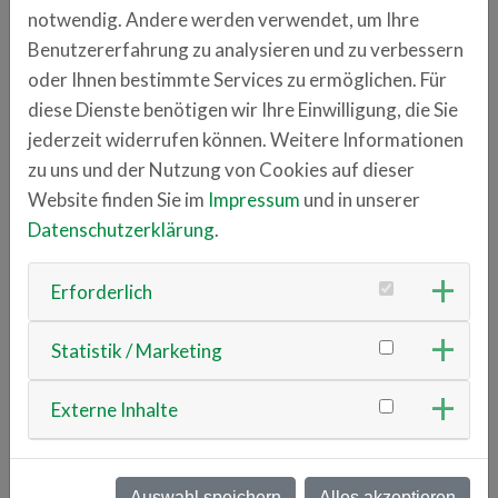
Datenanalyse mit künstlicher Intelligenz oder
notwendig. Andere werden verwendet, um Ihre
Sicherheit der Systeme. Durch Requirement
Benutzererfahrung zu analysieren und zu verbessern
Engineering adaptieren wir die Systeme für
oder Ihnen bestimmte Services zu ermöglichen. Für
unterschiedliche Anwendungen und betten sie in
diese Dienste benötigen wir Ihre Einwilligung, die Sie
übergeordnete komplexere Systeme ein.
jederzeit widerrufen können. Weitere Informationen
Seit 2022 unterhält das Fraunhofer ENAS, neben
zu uns und der Nutzung von Cookies auf dieser
seinem Hauptsitz am Industrie- und
Website finden Sie im
Impressum
und in unserer
Technologiestandort Chemnitz sowie einem Standort
Datenschutzerklärung
.
in Paderborn, ein Innovation Office in der TechBase
Regensburg. Ziel dieses Engagements ist die
Erforderlich
Erschließung nachhaltiger Kooperationen mit
wichtigen Partnern vor Ort, um den Transfer
Statistik / Marketing
wissenschaftlicher Erkenntnisse in die Wirtschaft der
Region Bayern zu befördern.
Externe Inhalte
www.enas.fraunhofer.de
Auswahl speichern
Alles akzeptieren