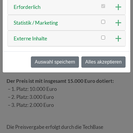
Voraussetzung für die Teilnahme: Die Unternehmen
Erforderlich
haben ihren Sitz in der Oberpfalz, wurden vor maximal
acht Jahren gegründet und zeigen durch ihr
Statistik / Marketing
Geschäftsmodell nachhaltiges Wachstum und
gesellschaftlichen Einfluss. Ausgezeichnet werden
Externe Inhalte
konkrete Lösungsansätze für ein zukunftsfähiges
Wirtschaften im Sinne mindestens eines der 17 UN-
Nachhaltigkeitsziele (SDGs).
Auswahl speichern
Alles akzeptieren
Der Preis ist mit insgesamt 15.000 Euro dotiert:
– 1. Platz: 10.000 Euro
– 2. Platz: 3.000 Euro
– 3. Platz: 2.000 Euro
Die Preisvergabe erfolgt durch die TechBase