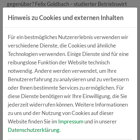
gegenüber? Felix Goldbach – studierter Betriebswirt
und Betreiber des erfolgreichen YouTube-Kanals
Hinweis zu Cookies und externen Inhalten
„Money for Future“ – beleuchtet in seinem Vortrag
gängige Mythen, gibt faktenbasierte Einblicke und
Für ein bestmögliches Nutzererlebnis verwenden wir
zeigt, wie die Energiewende technisch realisierbar ist.
verschiedene Dienste, die Cookies und ähnliche
Technologien verwenden. Einige Dienste sind für eine
Verleihung des Zebra Award 2025
reibungslose Funktion der Website technisch
notwendig. Andere werden verwendet, um Ihre
Benutzererfahrung zu analysieren und zu verbessern
Im zweiten Teil des Abends steht die Premiere des
oder Ihnen bestimmte Services zu ermöglichen. Für
neuen Gründerpreises im Fokus: Der Zebra Award
diese Dienste benötigen wir Ihre Einwilligung, die Sie
2025 zeichnet Start-ups und junge Unternehmen aus
jederzeit widerrufen können. Weitere Informationen
Regensburg und der Oberpfalz aus, die sich bei der
zu uns und der Nutzung von Cookies auf dieser
Umsetzung ihrer Geschäftsidee strategisch und
Website finden Sie im
Impressum
und in unserer
nachweislich mit dem Thema Nachhaltigkeit
Datenschutzerklärung
.
auseinandersetzen.