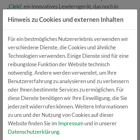
„
Clelo
“, ein innovatives Leselerngerät, das noch in
diesem Jahr auf den Markt kommen soll. Mit
Hinweis zu Cookies und externen Inhalten
spielerischen Lernmöglichkeiten und einer sicheren
Bedienung soll es das selbstständige Lernen fördern
Für ein bestmögliches Nutzererlebnis verwenden wir
und Kindern Freude am Lesen vermitteln.
verschiedene Dienste, die Cookies und ähnliche
Christoph Schuirer von „
featr me
“ stellte eine App zur
Technologien verwenden. Einige Dienste sind für eine
einfachen Vertragserstellung vor. Nutzer beantworten
reibungslose Funktion der Website technisch
einige Fragen, und die Verhandlungskarten werden an
notwendig. Andere werden verwendet, um Ihre
die entsprechende Person gesendet. Durch einfaches
Benutzererfahrung zu analysieren und zu verbessern
Wischen kann zugestimmt oder abgelehnt werden, und
oder Ihnen bestimmte Services zu ermöglichen. Für
am Ende wird ein vollständiger Vertrag erstellt.
diese Dienste benötigen wir Ihre Einwilligung, die Sie
Das Start-up „
Inklusionsmatch
“ überzeugte das
jederzeit widerrufen können. Weitere Informationen
Publikum mit seiner Mission, mehr Inklusion in
zu uns und der Nutzung von Cookies auf dieser
Unternehmen zu fördern. Arbeitgeber sollen
Website finden Sie im
Impressum
und in unserer
potenzielle Inklusionsaktivitäten vorgeschlagen
Datenschutzerklärung
.
bekommen, um die gesetzliche Quote von fünf Prozent