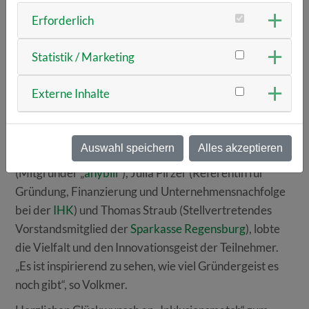
Beschäftigten mit Schwerbehinderung zu erfüllen und
Erforderlich
Strafzahlungen zu vermeiden. Die Gründer Johannes
und Katharina Dotzler sowie Tobias Hiebl konnten die
Statistik / Marketing
Herzen und Stimmen des Publikums gewinnen und
wurden zum „Tiger der TechBase“ gekürt.
Externe Inhalte
Die Jury, bestehend aus Christian Volkmer
(Vizepräsident der
IHK Oberpfalz/Kelheim
und
Auswahl speichern
Alles akzeptieren
Geschäftsführer der
p.29 group
), Tobias Gubo
(Mitgründer „
anybill
“), Julia Pirzer (Referentin für
Gründung, Finanzierung und Unternehmensnachfolge
bei der
IHK
) und Thomas Straub (Stellvertretendes
Vorstandsmitglied der
Sparkasse Regensburg
), lobte
die Vielfalt und den Innovationsgeist der Teilnehmer.
„Es ist inspirierend zu sehen, wie viel Gründergeist es
noch gibt“, so Volkmer.