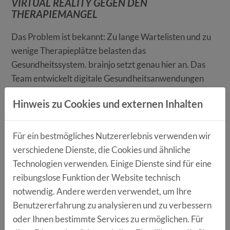
VIRTUAL REALITY GEGEN DEN
THERAPIEMANGEL
Das Problem ist bekannt: Zu lange Wartelisten und zu
wenige Therapieplätze belasten das
Gesundheitssystem. brainjo setzt genau hier an. Das
Team entwickelt digitale Gesundheitsanwendungen
(DiGA), die keine Konkurrenz zur klassischen Therapie
Hinweis zu Cookies und externen Inhalten
darstellen, sondern diese sinnvoll ergänzen.
Durch den Einsatz von
Virtual Reality (VR)
schafft
Für ein bestmögliches Nutzererlebnis verwenden wir
brainjo eine immersive Umgebung, die Patientinnen
verschiedene Dienste, die Cookies und ähnliche
und Patienten eine hochgradig individualisierte
Technologien verwenden. Einige Dienste sind für eine
Therapie direkt von zuhause aus ermöglicht. Besonders
reibungslose Funktion der Website technisch
im Fokus steht aktuell die Entwicklung einer VR-Lösung
notwendig. Andere werden verwendet, um Ihre
für Kinder mit ADHS.
Benutzererfahrung zu analysieren und zu verbessern
DIE NÄCHSTEN MEILENSTEINE
oder Ihnen bestimmte Services zu ermöglichen. Für