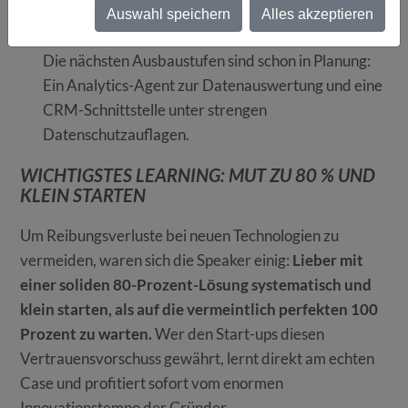
Support-Team wird massiv entlastet und
Auswahl speichern
Alles akzeptieren
wöchentliche Abstimmungen sichern die Qualität.
Die nächsten Ausbaustufen sind schon in Planung:
Ein Analytics-Agent zur Datenauswertung und eine
CRM-Schnittstelle unter strengen
Datenschutzauflagen.
WICHTIGSTES LEARNING: MUT ZU 80 % UND
KLEIN STARTEN
Um Reibungsverluste bei neuen Technologien zu
vermeiden, waren sich die Speaker einig:
Lieber mit
einer soliden 80-Prozent-Lösung systematisch und
klein starten, als auf die vermeintlich perfekten 100
Prozent zu warten.
Wer den Start-ups diesen
Vertrauensvorschuss gewährt, lernt direkt am echten
Case und profitiert sofort vom enormen
Innovationstempo der Gründer.