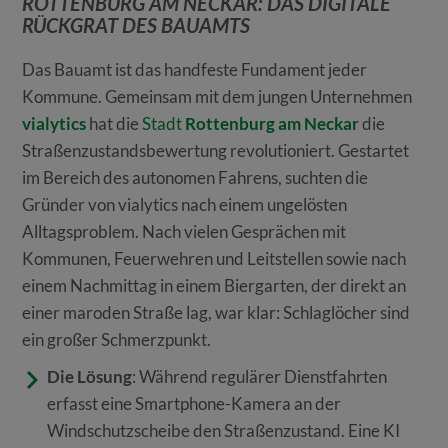
OTTENBURG AM NECKAR: DAS DIGITALE R
ÜCKGRAT DES BAUAMTS
Das Bauamt ist das handfeste Fundament jeder
Kommune. Gemeinsam mit dem jungen Unternehmen
vialytics
hat die
Stadt
Rottenburg am Neckar
die
Straßenzustandsbewertung revolutioniert. Gestartet
im Bereich des autonomen Fahrens, suchten die
Gründer von vialytics nach einem ungelösten
Alltagsproblem. Nach vielen Gesprächen mit
Kommunen, Feuerwehren und Leitstellen sowie nach
einem Nachmittag in einem Biergarten, der direkt an
einer maroden Straße lag, war klar: Schlaglöcher sind
ein großer Schmerzpunkt.
Die Lösung
: Während regulärer Dienstfahrten
erfasst eine Smartphone-Kamera an der
Windschutzscheibe den Straßenzustand. Eine KI