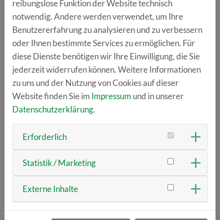
reibungslose Funktion der Website technisch
R-KOM
bewiesen, dass Mut belohnt wird. Als
notwendig. Andere werden verwendet, um Ihre
Vorreiter unter den regionalen Anbietern setzt das
Benutzererfahrung zu analysieren und zu verbessern
Unternehmen auf KI – jedoch nicht als Ersatz für den
oder Ihnen bestimmte Services zu ermöglichen. Für
Menschen, sondern als intelligente Ergänzung. Das
diese Dienste benötigen wir Ihre Einwilligung, die Sie
Projekt zeigt par excellence, wie eine agile Kooperation
jederzeit widerrufen können. Weitere Informationen
organisch wachsen kann: Was als einzelner Voice-
zu uns und der Nutzung von Cookies auf dieser
Agent im Kundenservice begann, entwickelt sich stetig
Website finden Sie im
Impressum
und in unserer
in mehreren Ausbaustufen weiter.
Datenschutzerklärung
.
Die Lösung:
Die KI-basierte Voice-Agent-Kollegin
„Rosi“ geht immer dann ans Telefon, wenn alle
Erforderlich
menschlichen Leitungen besetzt sind – und sichert
vor allem die Randzeiten ab 17:00 Uhr ab. Basis
Statistik / Marketing
hierfür ist eine im Vorfeld detailliert aufgebaute
Wissensdatenbank für wiederkehrende Fragen und
Externe Inhalte
ein strukturierter Störungsleitfaden.
Der Benefit:
Kunden erhalten sofort Hilfe, das