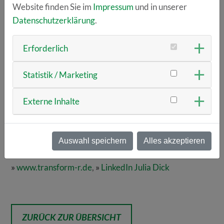
Website finden Sie im
Impressum
und in unserer
Fachkräfte- und MINT-Initiativen über Diversifizierung
Datenschutzerklärung
.
in neue Branchen bis hin zu Innovations- und
Kooperationsprojekten zwischen Industrie und
Erforderlich
Forschung. Vernetzung, Wissenstransfer und
gemeinsame Projektentwicklung treiben die
Statistik / Marketing
Transformation in den Regionen voran.
Externe Inhalte
Relevante Links und Kontaktdaten:
»
transform-10.de
,
»
LinkedIn Sabrina Auer
Auswahl speichern
Alles akzeptieren
»
transform-EMN.de
,
»
LinkedIn Robert Lanig
»
www.transform-r.de
,
»
LinkedIn Julia Dick
ZURÜCK ZUR ÜBERSICHT