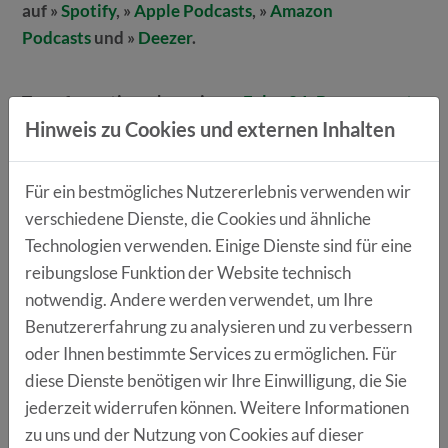
auf »
Spotify
, »
Apple Podcasts
, »
Amazon
Podcasts
und »
Deezer
.
Transformationschampions
»
Folge 24: Bayern meets
Hinweis zu Cookies und externen Inhalten
Transformation
Diese Folge bildet den Abschluss der Sonderreihe zu
Für ein bestmögliches Nutzererlebnis verwenden wir
den bayerischen Transformationsnetzwerken.
verschiedene Dienste, die Cookies und ähnliche
Aufbauend auf der vorherigen Episode geben unsere
Technologien verwenden. Einige Dienste sind für eine
Gäste Sabrina Auer, Robert Lanig und Julia Dick aus
reibungslose Funktion der Website technisch
transform.10, Transform EMN. und transform.r
notwendig. Andere werden verwendet, um Ihre
Einblicke in ihre Arbeit, regionale Besonderheiten und
Benutzererfahrung zu analysieren und zu verbessern
konkrete Erfolgsbeispiele aus der
oder Ihnen bestimmte Services zu ermöglichen. Für
Transformationspraxis.
diese Dienste benötigen wir Ihre Einwilligung, die Sie
Im Mittelpunkt stehen die unterschiedlichen regionalen
jederzeit widerrufen können. Weitere Informationen
Ansätze zur Unterstützung kleiner und mittlerer
zu uns und der Nutzung von Cookies auf dieser
Unternehmen im Wandel der Automobilindustrie – von