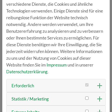
Weiterentwicklung – sowohl auf nationaler Ebene als
verschiedene Dienste, die Cookies und ähnliche
auch im europäischen Kontext.“
Technologien verwenden. Einige Dienste sind für eine
reibungslose Funktion der Website technisch
notwendig. Andere werden verwendet, um Ihre
AIR steht für Artificial Intelligence Regensburg und
Benutzererfahrung zu analysieren und zu verbessern
wurde als interdisziplinäre Plattform 2020 von der
oder Ihnen bestimmte Services zu ermöglichen. Für
Stadt Regensburg für die Anwendung, Erprobung und
diese Dienste benötigen wir Ihre Einwilligung, die Sie
Skalierung von KI-Lösungen gegründet. 2024 wurde
jederzeit widerrufen können. Weitere Informationen
das Management des Clusters der städtischen Tochter
zu uns und der Nutzung von Cookies auf dieser
TechBase Regensburg GmbH übertragen. Mit der
Website finden Sie im
Impressum
und in unserer
Aufnahme in das Programm gehört AIR nun zu den
Datenschutzerklärung
.
leistungsfähigsten Innovationsclustern Deutschlands.
Erforderlich
Pressekontakt:
Statistik / Marketing
Maria Hirschberger
Marketing AIR Artificial Intelligence Regensburg