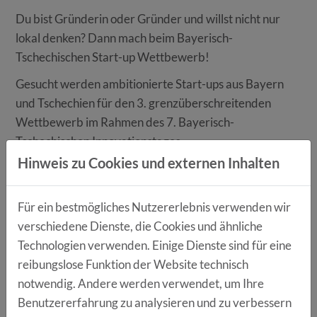
Du bist Gründerin oder Gründer und willst nicht nur
lokal denken? Dann mach beim Bayerisch-
Tschechischen Start-up Wettbewerb!
Gesucht werden ambitionierte Start-ups aus Bayern
und Tschechien für den 3. grenzüberschreitenden
Wettbewerb im Rahmen des 7. Bayerisch-
Tschechischen Innovationstages.
Hinweis zu Cookies und externen Inhalten
Was du bekommst:
Pitch vor internationalem Publikum
Für ein bestmögliches Nutzererlebnis verwenden wir
Zugang zu neuen Märkten (CZ/BY)
verschiedene Dienste, die Cookies und ähnliche
Kontakte zu Corporates & Forschung
Technologien verwenden. Einige Dienste sind für eine
Sichtbarkeit & echte Kooperationschancen
reibungslose Funktion der Website technisch
Preis: 750 Euro
Wertgutschein K+B
notwendig. Andere werden verwendet, um Ihre
Special Preis:
Silicon Valley Programme
Benutzererfahrung zu analysieren und zu verbessern
Die Veranstalter
Bezirk Oberpfalz
und die
IHK