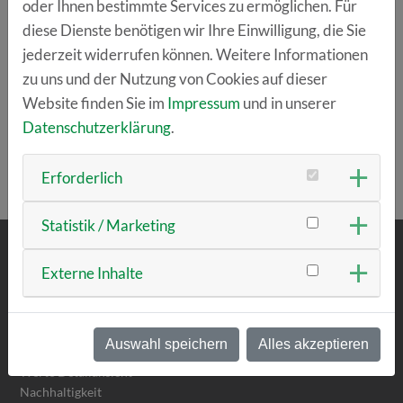
oder Ihnen bestimmte Services zu ermöglichen. Für
Regensburg für Oberpfalz / Kelheim
freuen sich auf
diese Dienste benötigen wir Ihre Einwilligung, die Sie
eure Bewerbungen!
jederzeit widerrufen können. Weitere Informationen
zu uns und der Nutzung von Cookies auf dieser
Jetzt bewerben
Website finden Sie im
Impressum
und in unserer
Datenschutzerklärung
.
ZURÜCK ZUR ÜBERSICHT
Erforderlich
Statistik / Marketing
Externe Inhalte
ÜBER UNS
Team
Vision & Mission
Auswahl speichern
Alles akzeptieren
Werte
Werte Detailansicht
Nachhaltigkeit