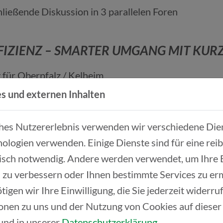
hließende Diskussion in 3 parallelen Foren
EFFIZIENZ – SMARTER UMGANG MIT KU
für Oberpfalz / Kelheim
s und externen Inhalten
Innovation lebendig macht
Partner
ches Nutzererlebnis verwenden wir verschiedene Dien
ion - Entscheiden unter Druck
ologien verwenden. Einige Dienste sind für eine rei
g, BSH Hausgeräte GmbH
isch notwendig. Andere werden verwendet, um Ihre
rteil: Systemwechsel im Bau
 zu verbessern oder Ihnen bestimmte Services zu er
APOR Werk Mitterteich GmbH
tigen wir Ihre Einwilligung, die Sie jederzeit widerr
onen zu uns und der Nutzung von Cookies auf dieser
und in unserer
Datenschutzerklärung
.