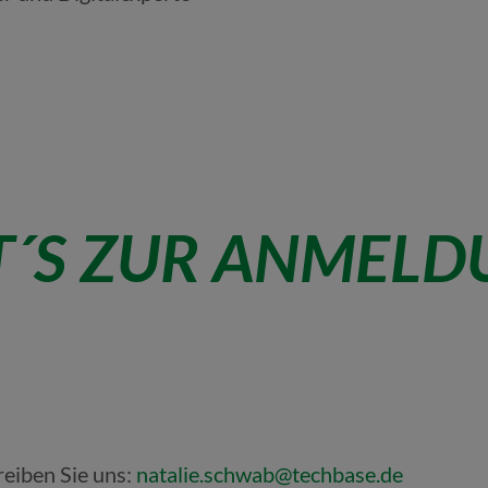
HT´S ZUR ANMEL
reiben Sie uns:
natalie.schwab@techbase.de