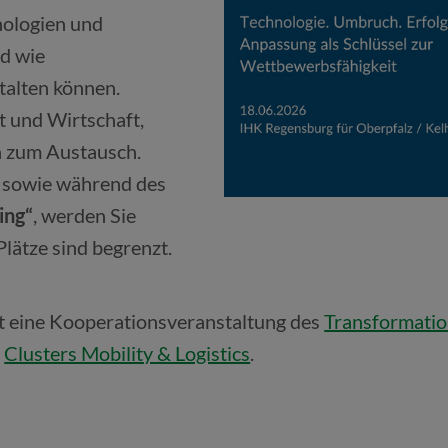
nologien und
d wie
talten können.
t und Wirtschaft,
n zum Austausch.
sowie während des
ing“
, werden Sie
Plätze sind begrenzt.
t eine Kooperationsveranstaltung des
Transformatio
s
Clusters Mobility & Logistics
.