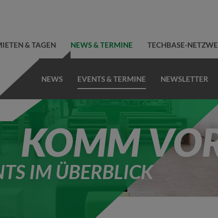
IETEN & TAGEN
NEWS & TERMINE
TECHBASE-NETZW
NEWS
EVENTS & TERMINE
NEWSLETTER
KOMM VOR
NTS IM ÜBERBLICK