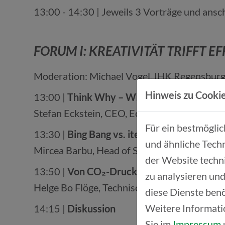
13:00 - 14:30 | Jeweils 3 Vorträge und ansc
FORUM I: KREATIVITÄT TRIFFT 
Moderation: Michael Vogel, IHK Regensburg 
Hinweis zu Cookie
13:00 |
Think Why – Wie Industrial Design 
Stefan Eckstein, CEO, Eckstein Design und 
Für ein bestmögli
13:30 |
Bing Bang vs. iterative Transformat
und ähnliche Techn
Mircea Barbu, Head of Systems Engineerin
der Website techn
13:50 |
Von CO₂-Druck zum Wettbewerbsvo
zu analysieren und
Helge Bo Flöge, Technischer Direktor, GL
diese Dienste benö
Weitere Informati
14:15 |
Diskussion
Sie im
Impressum