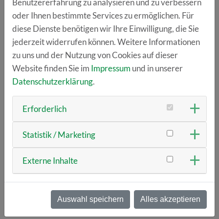
Benutzererfahrung zu analysieren und zu verbessern
oder Ihnen bestimmte Services zu ermöglichen. Für
Programm:
diese Dienste benötigen wir Ihre Einwilligung, die Sie
09:00 Uhr | Eintreffen der Gäste
jederzeit widerrufen können. Weitere Informationen
zu uns und der Nutzung von Cookies auf dieser
09:30 Uhr | Begrüßung
Website finden Sie im
Impressum
und in unserer
09:45 Uhr |
Kritische Zuversicht: Was uns hilft, nach
Datenschutzerklärung
.
vorne zu denken.
Katharina Ehrenmüller
,
makefuture.today, Linz
Erforderlich
10:15 Uhr |
Zwischen Evidenz und Vision: wie
Psychologie und Design die Human-Centered AI von
Statistik / Marketing
morgen prägen.
Dr. Christian Colceriu
, Krones AG
Externe Inhalte
10:45 Uhr |
KI erfolgreich skalieren: Wie die Witt-
Gruppe Innovation im Unternehmen verankert.
Jan
Rother
,
Witt-Gruppe Weiden
Auswahl speichern
Alles akzeptieren
11:15 Uhr | Werksführung Krones AG