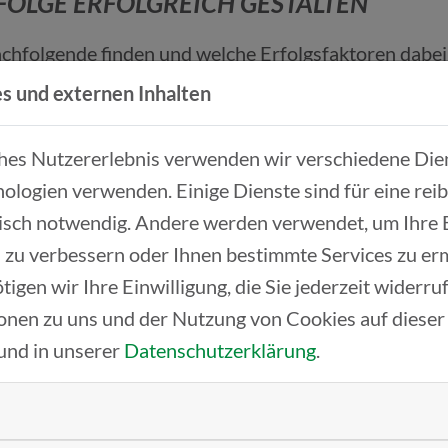
OLGE ERFOLGREICH GESTALTEN
achfolgende finden und welche Erfolgsfaktoren dabei 
s und externen Inhalten
ches Nutzererlebnis verwenden wir verschiedene Dien
ologien verwenden. Einige Dienste sind für eine rei
HMENSNACHFOLGE
isch notwendig. Andere werden verwendet, um Ihre
 zu verbessern oder Ihnen bestimmte Services zu er
chfolge frühzeitig und strukturiert planen und welch
tigen wir Ihre Einwilligung, die Sie jederzeit widerr
onen zu uns und der Nutzung von Cookies auf dieser
und in unserer
Datenschutzerklärung
.
 LOSLASSEN: ERFOLGREICHE ROLLEN