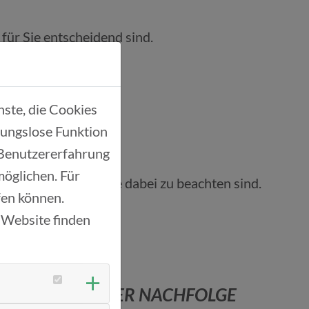
für Sie entscheidend sind.
ste, die Cookies
bungslose Funktion
 Benutzererfahrung
möglichen. Für
e zentralen Schritte dabei zu beachten sind.
ufen können.
 Website finden
KLÄRUNG IN DER NACHFOLGE