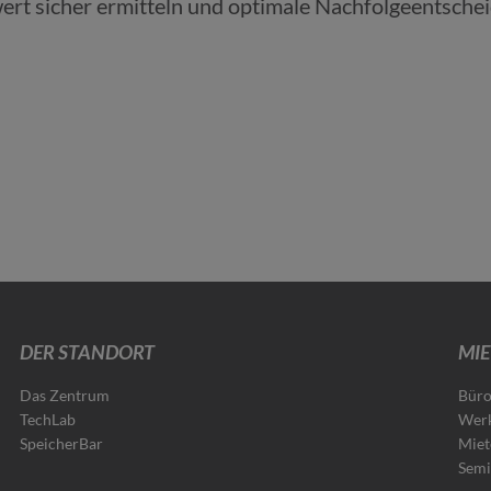
ert sicher ermitteln und optimale Nachfolgeentschei
DER STANDORT
MIE
Das Zentrum
Büro
TechLab
Werk
SpeicherBar
Miet
Semi