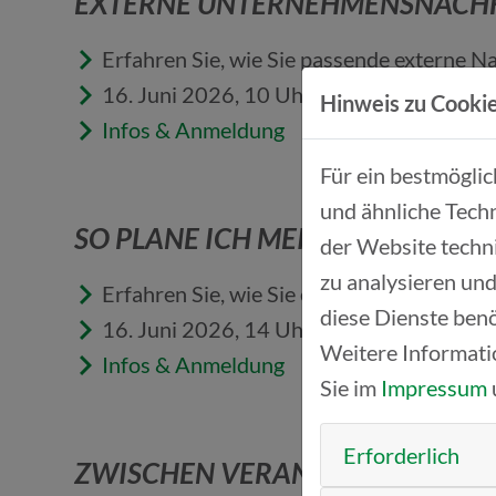
EXTERNE UNTERNEHMENSNACHF
Erfahren Sie, wie Sie passende externe N
16. Juni 2026, 10 Uhr
Hinweis zu Cookie
Infos & Anmeldung
Für ein bestmögli
und ähnliche Techn
SO PLANE ICH MEINE UNTERNE
der Website techn
zu analysieren und
Erfahren Sie, wie Sie eine Unternehmensna
diese Dienste benö
16. Juni 2026, 14 Uhr
Weitere Informati
Infos & Anmeldung
Sie im
Impressum
Erforderlich
ZWISCHEN VERANTWORTUNG UND