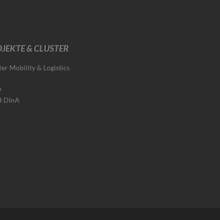
JEKTE & CLUSTER
ter Mobility & Logistics
O
H DInA