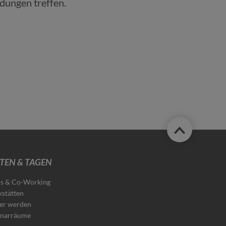
dungen treffen.
TEN & TAGEN
s & Co-Working
stätten
er werden
narräume