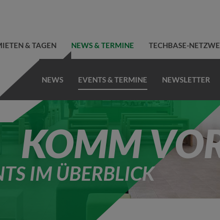
IETEN & TAGEN
NEWS & TERMINE
TECHBASE-NETZW
NEWS
EVENTS & TERMINE
NEWSLETTER
KOMM VOR
NTS IM ÜBERBLICK