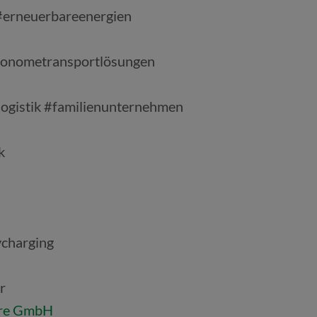
#erneuerbareenergien
utonometransportlösungen
gistik #familienunternehmen
k
charging
r
are GmbH