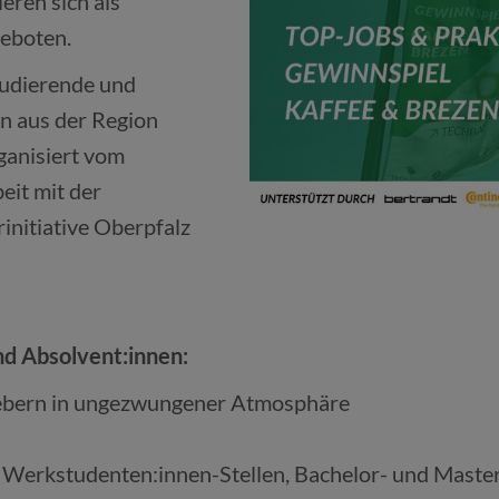
eren sich als
geboten.
tudierende und
n aus der Region
anisiert vom
eit mit der
initiative Oberpfalz
nd Absolvent:innen:
gebern in ungezwungener Atmosphäre
d Werkstudenten:innen-Stellen, Bachelor- und Maste