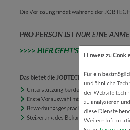
Die Verlosung findet während der JOBTECH 
PRO PERSON IST NUR EINE AN
>>>> HIER GEHT'S ZUM GEWINNS
Hinweis zu Cookie
Für ein bestmögli
Das bietet die JOBTECH für Unternehmen:
und ähnliche Techn
Unterstützung bei der Suche nach qualifiz
der Website techn
Erste Vorauswahl möglicher Bewerber:i
zu analysieren und
Bewerbungsgespräche mit potenziellen Mi
diese Dienste benö
Steigerung des Bekanntheitsgrades
Weitere Informati
Sie im
Impressum