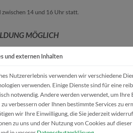
zwischen 14 und 16 Uhr statt.
MELDUNG MÖGLICH
PIEL!
s und externen Inhalten
ches Nutzererlebnis verwenden wir verschiedene Dien
ologien verwenden. Einige Dienste sind für eine rei
ierten Mitarbeiter:innen
isch notwendig. Andere werden verwendet, um Ihre
nnen
 zu verbessern oder Ihnen bestimmte Services zu er
tarbeiter:innen, Werkstudent:innen oder Praktikan
tigen wir Ihre Einwilligung, die Sie jederzeit widerr
onen zu uns und der Nutzung von Cookies auf dieser
und in unserer
Datenschutzerklärung
.