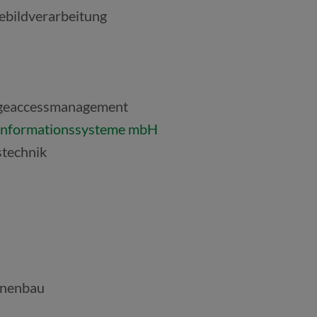
ebildverarbeitung
legeaccessmanagement
he Informationssysteme mbH
stechnik
inenbau