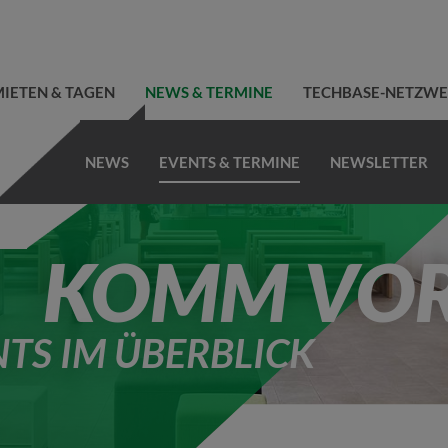
IETEN & TAGEN
NEWS & TERMINE
TECHBASE-NETZW
NEWS
EVENTS & TERMINE
NEWSLETTER
KOMM VOR
NTS IM ÜBERBLICK