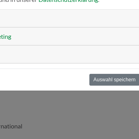
aumübersicht, Ausstellerübersicht, Gewinnspiel, K
eting
er #cloud-plattform
Auswahl speichern
rnational