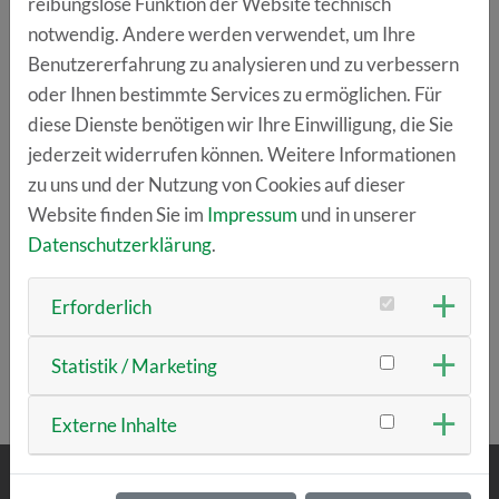
reibungslose Funktion der Website technisch
Stabilisierungsmaßnahmen
notwendig. Andere werden verwendet, um Ihre
Neben klassischen Darlehen informiert die LfA auch
Benutzererfahrung zu analysieren und zu verbessern
über Bürgschaften, Haftungsfreistellungen sowie
oder Ihnen bestimmte Services zu ermöglichen. Für
Beteiligungskapital.
diese Dienste benötigen wir Ihre Einwilligung, die Sie
jederzeit widerrufen können. Weitere Informationen
Bei akutem Beratungsbedarf kannst du direkt Kontakt
zu uns und der Nutzung von Cookies auf dieser
mit den Ansprechpartnern der LfA aufnehmen.
Website finden Sie im
Impressum
und in unserer
Datenschutzerklärung
.
>>
ANMELDUNG
Erforderlich
Statistik / Marketing
ZURÜCK ZUR ÜBERSICHT
Externe Inhalte