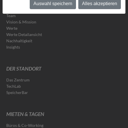
Auswahl speichern
Alles akzeptieren
ÜBER UNS
Team
Vision & Mission
Werte
Werte Detailansicht
Nachhaltigkeit
Insights
DER STANDORT
Das Zentrum
TechLab
SpeicherBar
MIETEN & TAGEN
Büros & Co-Working