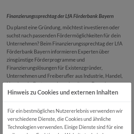
Finanzierungssprechtag der LfA Förderbank Bayern
Du planst eine Gründung, möchtest investieren oder
suchst nach passenden Fördermöglichkeiten für dein
Unternehmen? Beim Finanzierungssprechtag der LfA
Förderbank Bayern informieren Experten über
zinsgünstige Förderprogramme und
Finanzierungslösungen für Existenzgründer,
Unternehmen und Freiberufler aus Industrie, Handel,
Handwerk, Gastronomie und weiteren Branchen.
Hinweis zu Cookies und externen Inhalten
Im Fokus stehen unter anderem Fördermöglichkeiten in
den Bereichen:
Für ein bestmögliches Nutzererlebnis verwenden wir
Gründung und Unternehmenswachstum
verschiedene Dienste, die Cookies und ähnliche
Energieeffizienz und Umweltschutz
Technologien verwenden. Einige Dienste sind für eine
Innovationen und Digitalisierung