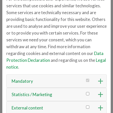
Fachbereichen, unter anderem aus dem
services that use cookies and similar technologies.
Kundenservice und dem E-Commerce.
Some services are technically necessary and are
providing basic functionality for this website. Others
witt-gruppe.eu
are used to analyse and improve your user experience
or to provide you with certain services. For these
Anschrift
services we need your consent, which you can
Schillerstraße 4-12
withdraw at any time. Find more information
92637 Weiden
regarding cookies and external content on our
Data
Protection Declaration
and regarding us on the
Legal
Ansprechpartner
notice
.
Rebecca Weih
+49 961 400 2168
Mandatory
rebecca.weih
witt-gruppe.eu
Statistics / Marketing
ZURÜCK ZUR ÜBERSICHT
External content