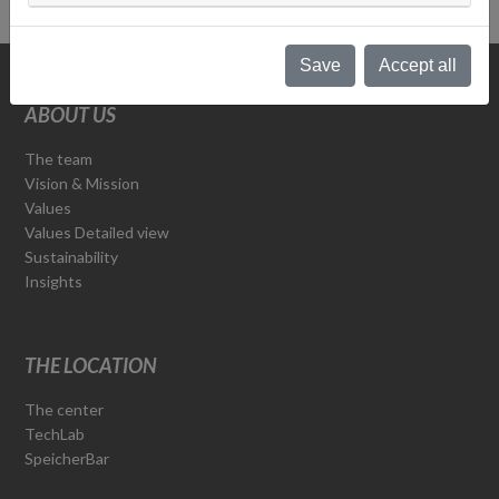
Save
Accept all
ABOUT US
The team
Vision & Mission
Values
Values Detailed view
Sustainability
Insights
THE LOCATION
The center
TechLab
SpeicherBar