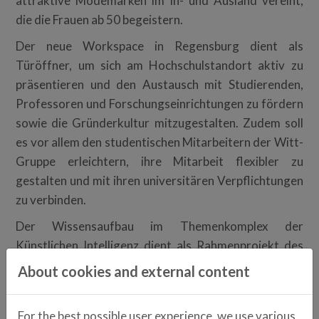
attraktive Modemarken im In- und Ausland vereint,
die die Frauen ab 50 begeistern.
Der neue Workspace in Regensburg dient als
Türöffner, um sich am Hochschulstandort aktiv zu
präsentieren und den Austausch mit Studierenden,
Professoren und Forschungseinrichtungen zu fördern
sowie die Gründerkultur mitzugestalten. Zudem soll
es vor allem den studentischen Mitarbeitern der Witt-
Gruppe erleichtern, ihre Mitarbeit flexibler zu
gestalten und mit ihren universitären Verpflichtungen
zu verbinden.
Der Wissensaufbau im Themenkomplex der
Künstlichen Intelligenz dient als Rahmenprojekt des
TechBase-Teams. Darunter bearbeiten die
About cookies and external content
Nachwuchskräfte Anwendungsfälle wie Vorhersagen
auf Basis des Nutzerverhaltens aus verschiedenen
For the best possible user experience, we use various