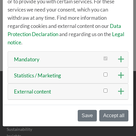
or to provide you with certain services. For these
Automobil- und Zulieferindustrie.
services we need your consent, which you can
Links und Kontaktdaten: »
hzwo.eu
, »
ch2ance.de
,
withdraw at any time. Find more information
»
ch2ance.de/h2-wissen
,
michelle.vinke
hzwo.eu
regarding cookies and external content on our
Data
Protection Declaration
and regarding us on the
Legal
notice
.
BACK
Mandatory
Statistics / Marketing
ABOUT US
External content
The team
Vision & Mission
Save
Accept all
Values
Values Detailed view
Sustainability
Insights