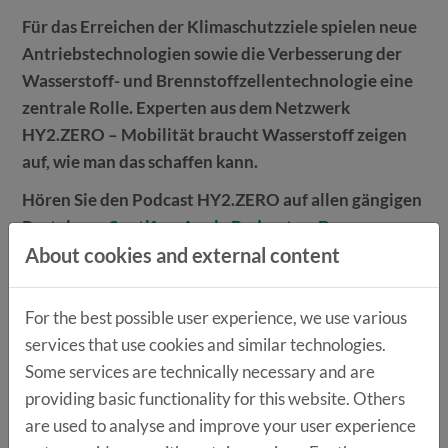
Für das Erreichen der Klimaschutzziele spielen neue
Antriebstechnologien sowie die Verbesserung der
Wasserstoff- und Brennstoffzellentechnologie eine
zentrale Rolle. Experten aus dem Netzwerk
HY2.ZERO – Mobilität braucht Wasserstoff zeigen
auf, wie man das schaffen kann.
Hören Sie den Podcast HY2.ZERO auf allen gängigen
Portalen: »
Spotify
, »
Apple Podcasts
, »
Deezer
,
About cookies and external content
»
Google Podcasts
, »
Amazon Podcasts
und »
Audible
.
HY2.ZERO
» Folge 28: HZwo e.V., cH2ance
For the best possible user experience, we use various
In dieser Folge ist Michelle Vinke, von HZwo e.V.,
services that use cookies and similar technologies.
Innovationscluster zum Thema Brennstoffzellen und
Some services are technically necessary and are
grüner Wasserstoff, zu Gast. Sie ist Projektleitung von
providing basic functionality for this website. Others
„cH2ance“, nationaler Transformations-Hub für
are used to analyse and improve your user experience
wasserstoffbasierte Antriebe und Komponenten in der