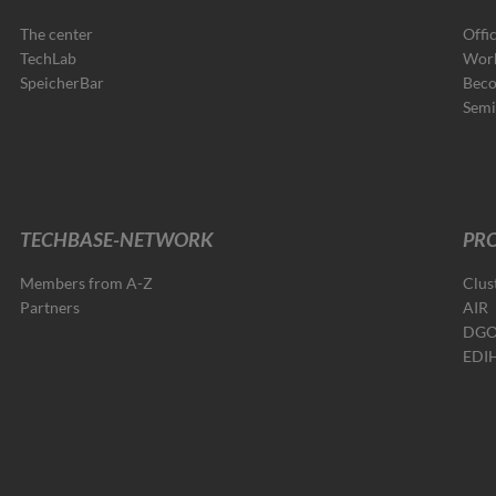
The center
Offi
TechLab
Wor
SpeicherBar
Beco
Semi
TECHBASE-NETWORK
PRO
Members from A-Z
Clus
Partners
AIR
DG
EDI