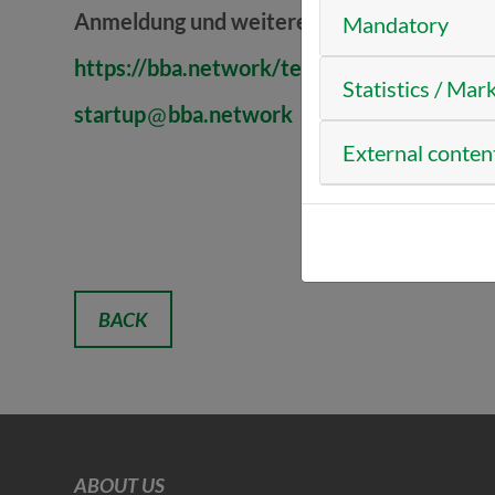
Anmeldung und weitere Infos:
Mandatory
https://bba.network/termine/startup/bba
Statistics / Mar
startup
bba.network
External conten
BACK
ABOUT US