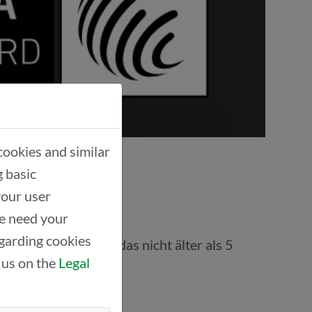
cookies and similar
g basic
your user
we need your
garding cookies
Moldau gegründet, das nicht älter als 5
 us on the
Legal