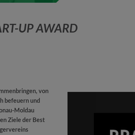
ART-UP AWARD
mmenbringen, von
ch befeuern und
 Donau-Moldau
en Ziele der Best
ägervereins