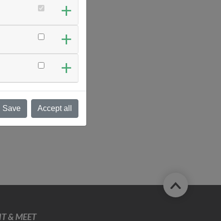
Save
Accept all
T & MEET