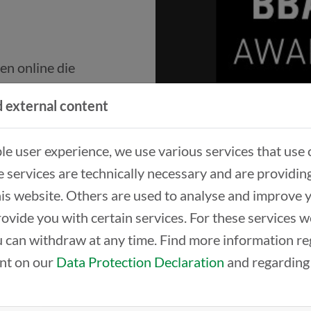
n online die
ndsten Startups aus
 external content
Nutzen. Denn unsere
ne Unterstützung
ble user experience, we use various services that use 
en nicht.
 services are technically necessary and are providin
this website. Others are used to analyse and improve 
rovide you with certain services. For these services 
 can withdraw at any time. Find more information re
 österreichisches Startup in der Europaregion Donau-
ent on our
Data Protection Declaration
and regarding
BBA Startup Award“!