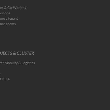
ces & Co-Working
kshops
me a tenant
nar rooms
JECTS & CLUSTER
ter Mobility & Logistics
O
H DInA