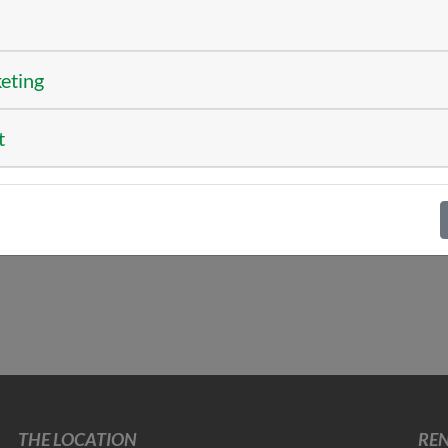
-startup-award-2025
keting
t
THE LOCATION
REN