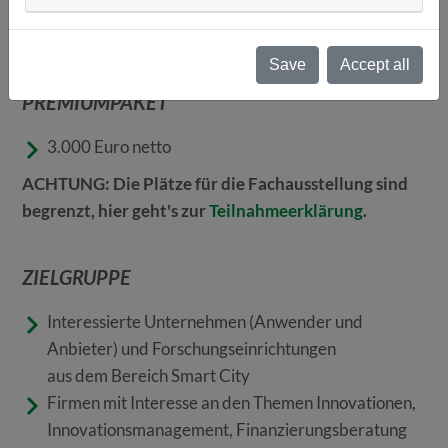
kostenfrei für Mitglieder des Clusters Mobility &
Logistics, der Digitalen Gründerinitiative Oberpfalz
(DGO) und Mieter der TechBase
Save
Accept all
PREMIUMPAKET
3.000 Euro netto
ACHTUNG: Die Plätze für die Fachausstellung sind
begrenzt, hier geht's zur
Teilnahmeerklärung
.
ZIELGRUPPE
Interessierte Unternehmen (Anwender und
Anbieter) und Forschungseinrichtungen
aus dem Bereich Smart City
Firmen mit Interesse an den Themen Innovationen,
Innovationsmanagement, Finanzierungsberatung