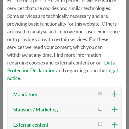
For the best possible user experience, we use various
Jonas Fuchs, Severin Juraszek, Marija
services that use cookies and similar technologies.
Popovic, SIGNOVATIVE
Some services are technically necessary and are
providing basic functionality for this website. Others
14:00 |
Smart City Charging - Nachhaltige
are used to analyse and improve your user experience
Technologisierung der Ladeinfrastruktur
or to provide you with certain services. For these
Stephan Röß, Founder und CEO, AI-Charge
services we need your consent, which you can
Technologies GmbH
withdraw at any time. Find more information
regarding cookies and external content on our
Data
14:30 | Diskussion
Protection Declaration
and regarding us on the
Legal
notice
.
FACHAUSSTELLUNG
Mandatory
BASISPAKET
Statistics / Marketing
500 Euro netto für externe Firmen
External content