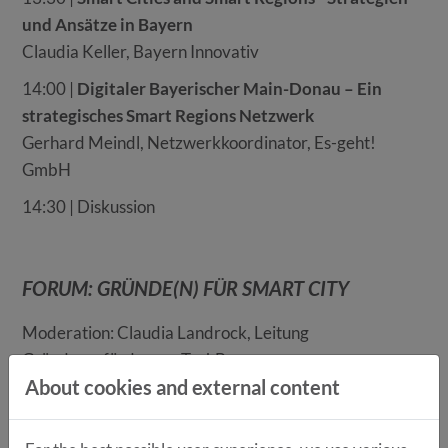
und Ansätze in Bayern
Claudia Keller, Bayern Innovativ
14:00 |
Digitaler Bayerischer Main-Donau – Ein
strategisches Smart Regions Netzwerk
Gerhard Meindl, Netzwerkkoordinator, Es-geht!
GmbH
14:30 | Diskussion
FORUM: GRÜNDE(N) FÜR SMART CITY
Moderation: Claudia Landrock, Leitung
Gründungsförderung TechBase
About cookies and external content
13:30 |
Smart Cities barrierefrei gestalten mit
SIGNOVATIVE