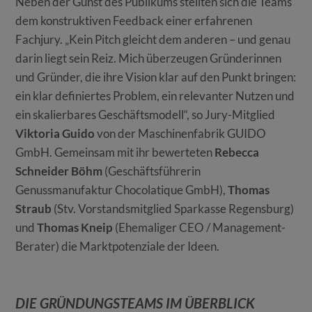
Neben der Gunst des Publikums stellten sich die Teams
dem konstruktiven Feedback einer erfahrenen
Fachjury. „Kein Pitch gleicht dem anderen – und genau
darin liegt sein Reiz. Mich überzeugen Gründerinnen
und Gründer, die ihre Vision klar auf den Punkt bringen:
ein klar definiertes Problem, ein relevanter Nutzen und
ein skalierbares Geschäftsmodell“, so Jury-Mitglied
Viktoria Guido
von der Maschinenfabrik GUIDO
GmbH. Gemeinsam mit ihr bewerteten
Rebecca
Schneider Böhm
(Geschäftsführerin
Genussmanufaktur Chocolatique GmbH),
Thomas
Straub
(Stv. Vorstandsmitglied Sparkasse Regensburg)
und
Thomas Kneip
(Ehemaliger CEO / Management-
Berater) die Marktpotenziale der Ideen.
DIE GRÜNDUNGSTEAMS IM ÜBERBLICK