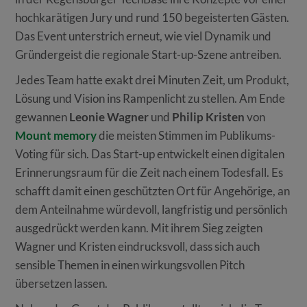
hochkarätigen Jury und rund 150 begeisterten Gästen.
Das Event unterstrich erneut, wie viel Dynamik und
Gründergeist die regionale Start-up-Szene antreiben.
Jedes Team hatte exakt drei Minuten Zeit, um Produkt,
Lösung und Vision ins Rampenlicht zu stellen. Am Ende
gewannen
Leonie Wagner
und
Philip Kristen
von
Mount memory
die meisten Stimmen im Publikums-
Voting für sich. Das Start-up entwickelt einen digitalen
Erinnerungsraum für die Zeit nach einem Todesfall. Es
schafft damit einen geschützten Ort für Angehörige, an
dem Anteilnahme würdevoll, langfristig und persönlich
ausgedrückt werden kann. Mit ihrem Sieg zeigten
Wagner und Kristen eindrucksvoll, dass sich auch
sensible Themen in einen wirkungsvollen Pitch
übersetzen lassen.