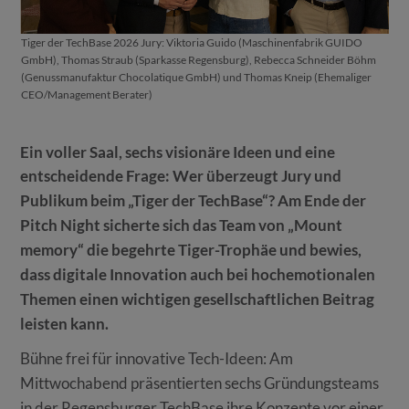
Tiger der TechBase 2026 Jury: Viktoria Guido (Maschinenfabrik GUIDO
GmbH), Thomas Straub (Sparkasse Regensburg), Rebecca Schneider Böhm
(Genussmanufaktur Chocolatique GmbH) und Thomas Kneip (Ehemaliger
CEO/Management Berater)
Ein voller Saal, sechs visionäre Ideen und eine
entscheidende Frage: Wer überzeugt Jury und
Publikum beim „Tiger der TechBase“? Am Ende der
Pitch Night sicherte sich das Team von „Mount
memory“ die begehrte Tiger-Trophäe und bewies,
dass digitale Innovation auch bei hochemotionalen
Themen einen wichtigen gesellschaftlichen Beitrag
leisten kann.
Bühne frei für innovative Tech-Ideen: Am
Mittwochabend präsentierten sechs Gründungsteams
in der Regensburger TechBase ihre Konzepte vor einer