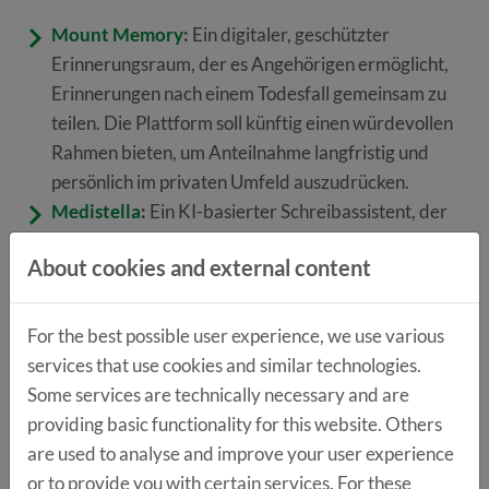
Mount Memory
:
Ein digitaler, geschützter
Erinnerungsraum, der es Angehörigen ermöglicht,
Erinnerungen nach einem Todesfall gemeinsam zu
teilen. Die Plattform soll künftig einen würdevollen
Rahmen bieten, um Anteilnahme langfristig und
persönlich im privaten Umfeld auszudrücken.
Medistella
:
Ein KI-basierter Schreibassistent, der
medizinische Dokumentation automatisiert und
About cookies and external content
Ärztinnen und Ärzten wertvolle Zeit spart. Alle
Patientendaten verbleiben sicher in der IT-
Infrastruktur, ohne Umwege über eine Cloud.
For the best possible user experience, we use various
StudioPartner
:
Ein KI-Mitarbeiter für
services that use cookies and similar technologies.
Fitnessstudios, der administrative Aufgaben in der
Some services are technically necessary and are
Kundenbetreuung vollständig abarbeitet. Dadurch
providing basic functionality for this website. Others
sollen Betriebskosten gesenkt und Umsätze durch
are used to analyse and improve your user experience
effizientere Prozesse gesteigert werden.
or to provide you with certain services. For these