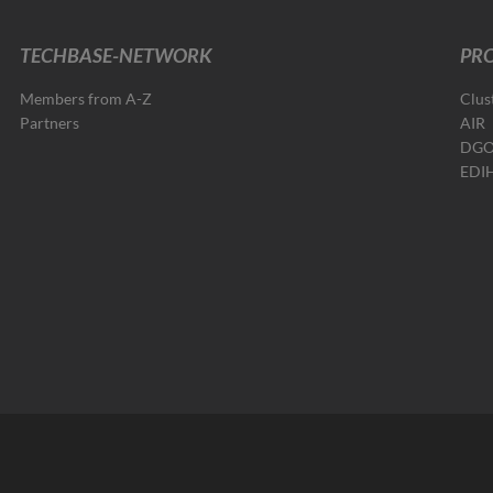
TECHBASE-NETWORK
PRO
Members from A-Z
Clus
Partners
AIR
DG
EDI