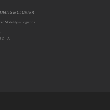
JECTS & CLUSTER
ter Mobility & Logistics
O
H DInA