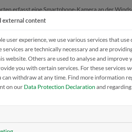
hrten erfasst eine Smartphone-Kamera an der Winds
us und kategorisiert Schäden.
 external content
ckar – die über eine Fachzeitschrift auf das damalig
lich optimiert das System das Aufgabenmanagement u
ble user experience, we use various services that use 
 services are technically necessary and are providin
this website. Others are used to analyse and improve 
ORGANISCHES KI-WACHSTUM BEI DER R
rovide you with certain services. For these services 
ende Routineanfragen binden in Servicezentralen w
 can withdraw at any time. Find more information re
ekommunikations-Dienstleister
R-KOM
bewiesen, das
ent on our
Data Protection Declaration
and regarding
auf KI – jedoch nicht als Ersatz für den Menschen, s
e Kooperation organisch wachsen kann: Was als einzel
fen weiter.
ollegin „Rosi“ geht immer dann ans Telefon, wenn al
keting