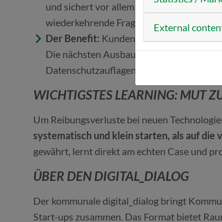
und sichert vor allem die Randzeiten ab 1
wiederkehrende Fragen und ein strukturie
External conten
Der Benefit:
Kunden erhalten sofort Hilf
Die nächsten Ausbaustufen sind schon in
Datenschutzauflagen.
WICHTIGSTES LEARNING: MUT ZU
Um Reibungsverluste bei neuen Technologien
systematisch und klein starten, als auf di
gewährt, lernt direkt am echten Case und p
ÜBER DEN DIGITAL_DIALOG
Der kommunale digital_dialog bringt Kommun
Start-ups zusammen. Das Format bietet Raum,