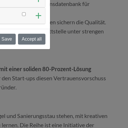
liert aufgebaute Wissensdatenbank für
ntliche Abstimmungen sichern die Qualität.
und eine CRM-Schnittstelle unter strengen
Save
Accept all
 mit einer soliden 80-Prozent-Lösung
den Start-ups diesen Vertrauensvorschuss
ründer.
l und Sanierungsstau stehen, mit kreativen
nen. Die Reihe ist eine Initiative der