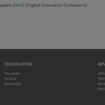
ojekts
DInO
(Digital Innovation Ostbayern).
THE LOCATION
REN
The center
Offi
TechLab
Wor
SpeicherBar
Beco
Semi