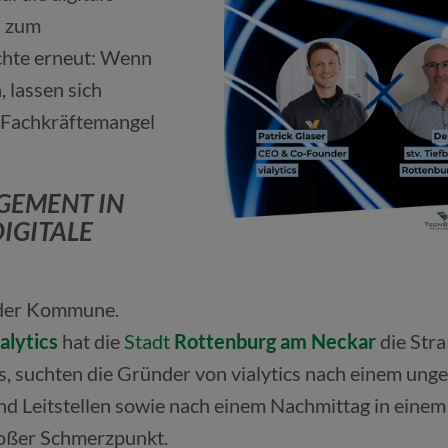
s zum
chte erneut: Wenn
 lassen sich
 Fachkräftemangel
.
EMENT IN R
ITALE R
eder Kommune.
ialytics
hat die
Stadt
Rottenburg am Neckar
die Str
, suchten die Gründer von vialytics nach einem unge
eitstellen sowie nach einem Nachmittag in einem B
großer Schmerzpunkt.