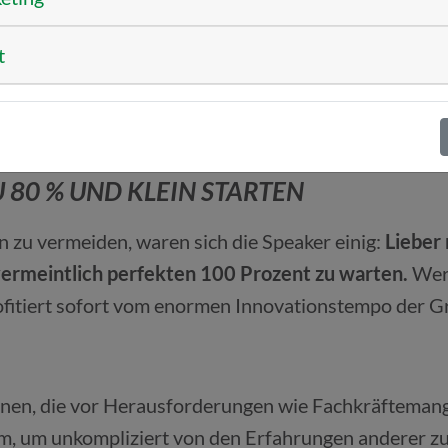
7:00 Uhr ab. Basis hierfür ist eine im Vorfeld detail
rter Störungsleitfaden.
t
e, das Support-Team wird massiv entlastet und wöche
 Planung: Ein Analytics-Agent zur Datenauswertung 
 80 % UND KLEIN STARTEN
 zu vermeiden, waren sich die Speaker einig:
Lieber
e vermeintlich perfekten 100 Prozent zu warten.
Wer 
rofitiert sofort vom enormen Innovationstempo der G
en, die vor Herausforderungen wie Fachkräftemange
 um unkompliziert von den Erfahrungen anderer zu ler