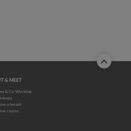
T & MEET
ces & Co-Working
kshops
me a tenant
nar rooms