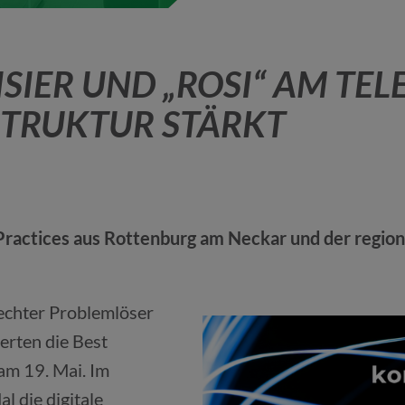
IER UND „ROSI“ AM TELE
TRUKTUR STÄRKT
 Practices aus Rottenburg am Neckar und der regio
 echter Problemlöser
erten die Best
 am 19. Mai. Im
l die digitale