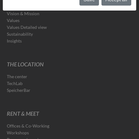
The team
Vision & Mission
Values
Values Detailed view
Sustainability
Insights
THE LOCATION
The center
TechLab
SpeicherBar
RENT & MEET
Offices & Co-Working
Workshops