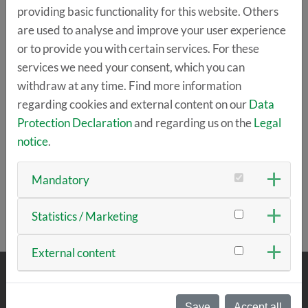
providing basic functionality for this website. Others
Die Zugangsdaten erhaltet ihr rechtzeitig per E-Mail.
are used to analyse and improve your user experience
or to provide you with certain services. For these
Veranstalter
services we need your consent, which you can
withdraw at any time. Find more information
Mittelstand-Digital Zentrum Augsburg
in Kooperation
regarding cookies and external content on our
Data
mit der
TechBase Regensburg
im Rahmen des EU-
Protection Declaration
and regarding us on the
Legal
geförderten
DInO-Projekts
(Digital Innovation
notice
.
Ostbayern).
Mandatory
BACK
Statistics / Marketing
External content
ABOUT US
Save
Accept all